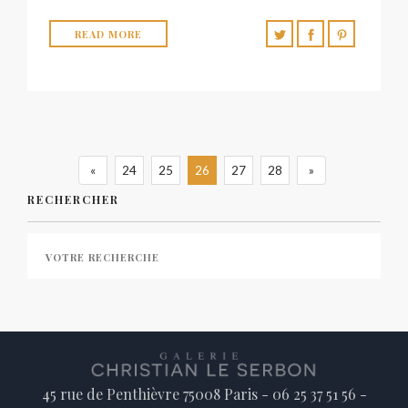
READ MORE
«
24
25
26
27
28
»
RECHERCHER
45 rue de Penthièvre 75008 Paris - 06 25 37 51 56 -