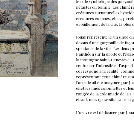
le rôle symbolique des gargouill
néfastes du temple. Les chimère
créatures surnaturelles hybride
créatures cornues, etc…, perché
grouillement de la cité, la plus 
Jouas représente ici un singe d
dessus d’une gargouille de façon
spectacle de la ville. Les deux
Panthéon sur la droite et l’égli
la montagne Saint-Geneviève. U
renforcer l’intensité et l’aspec
correspond à la réalité, comme 
représentant cette chimère sim
l’arcade ait été imaginée par Jo
effet les fines colonnettes et l
rangée de la colonnade de la « G
et sud, mais qui se situe sous l
L’oeuvre est dédicacée par Joua