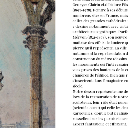
Georges Clairin et d’Isidore Pi
(1893-1978). Peintre à ses début
nombreux sites en France, mais
celles des grandes cathédrales
y dessine notamment avec virtuo
architecturaux gothiques. Parf
Méryon (1821-1868), son oeuvre 
maîtrise des effets de lumière 
pierre qu’il représente. La ville
notamment la représentation d
construction du métro (dessins 
les monuments qui l’intéressai
vues prises des hauteurs de la c
chimères de l’édifice. Bien que 
s’inscrivent dans l’imaginaire 
siècle.
Notre dessin représente une de
lors de la restauration de Notr
sculpteurs; leur rôle était purem
(orientée ouest) qui relie les d
gargouilles, dont le but pratique
ruissellent sur les parois et us
aspect fantastique et effrayant.