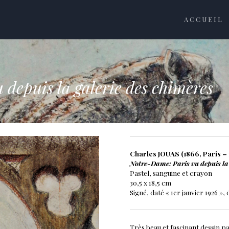
ACCUEIL
depuis la galerie des chimères
Charles JOUAS (1866, Paris – 
Notre-Dame: Paris vu depuis la 
Pastel, sanguine et crayon
30,5 x 18,5 cm
Signé, daté « 1er janvier 1926 »,
Très beau et fascinant dessin p