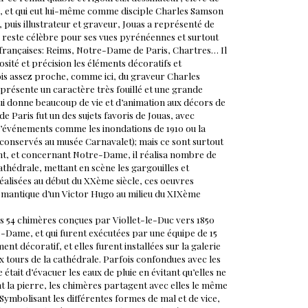
ls, et qui eut lui-même comme disciple Charles Samson
s, puis illustrateur et graveur, Jouas a représenté de
 reste célèbre pour ses vues pyrénéennes et surtout
 françaises: Reims, Notre-Dame de Paris, Chartres… Il
sité et précision les éléments décoratifs et
ois assez proche, comme ici, du graveur Charles
présente un caractère très fouillé et une grande
qui donne beaucoup de vie et d’animation aux décors de
 de Paris fut un des sujets favoris de Jouas, avec
’événements comme les inondations de 1910 ou la
conservés au musée Carnavalet); mais ce sont surtout
ent, et concernant Notre-Dame, il réalisa nombre de
athédrale, mettant en scène les gargouilles et
réalisées au début du XXème siècle, ces oeuvres
romantique d’un Victor Hugo au milieu du XIXème
s 54 chimères conçues par Viollet-le-Duc vers 1850
e-Dame, et qui furent exécutées par une équipe de 15
ent décoratif, et elles furent installées sur la galerie
eux tours de la cathédrale. Parfois confondues avec les
 était d’évacuer les eaux de pluie en évitant qu’elles ne
ent la pierre, les chimères partagent avec elles le même
 Symbolisant les différentes formes de mal et de vice,