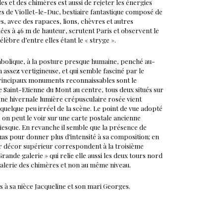
es et des chimères est aussi de rejeter les énergies
s de Viollet-le-Duc, bestiaire fantastique composé de
s, avec des rapaces, lions, chèvres et autres
es à 46 m de hauteur, scrutent Paris et observent le
célèbre d’entre elles étant le « stryge ».
iabolique, à la posture presque humaine, penché au-
 assez vertigineuse, et qui semble fasciné par le
 principaux monuments reconnaissables sont le
se Saint-Etienne du Mont au centre, tous deux situés sur
ne hivernale lumière crépusculaire rosée vient
t quelque peu irréel de la scène. Le point de vue adopté
on peut le voir sur une carte postale ancienne
iesque. En revanche il semble que la présence de
uas pour donner plus d’intensité à sa composition; en
eur décor supérieur correspondent à la troisième
rande galerie » qui relie elle aussi les deux tours nord
a galerie des chimères et non au même niveau.
s à sa nièce Jacqueline et son mari Georges.