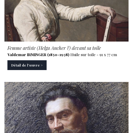
Femme artiste (Helga Ancher ?) devant sa toile
Valdemar IRMINGER (1850-1938)
Huile sur toile - 91 x 77 cm
Détail de l'œuvre >