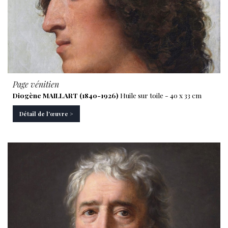
Page vénitien
Diogène MAILLART (1840-1926)
Huile sur toile - 40 x 33 cm
Détail de l'œuvre >