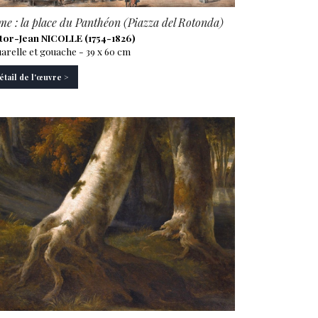
e : la place du Panthéon (Piazza del Rotonda)
tor-Jean NICOLLE (1754-1826)
arelle et gouache - 39 x 60 cm
étail de l'œuvre >