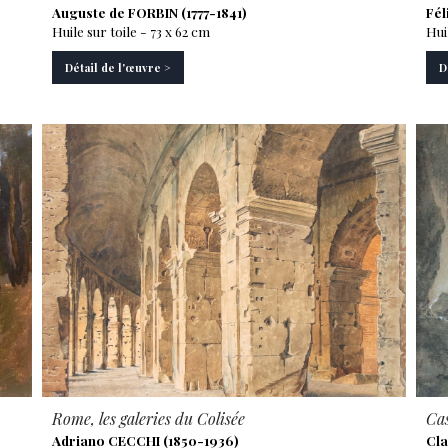
Auguste de FORBIN (1777-1841)
Fél
Huile sur toile - 73 x 62 cm
Hui
Détail de l'œuvre >
D
Rome, les galeries du Colisée
Cas
Adriano CECCHI (1850-1936)
Cla