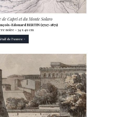
 de Capri et du Monte Solaro
nçois-Edouard BERTIN (1797-1871)
rre noire - 34 x 49 cm
étail de l'œuvre >