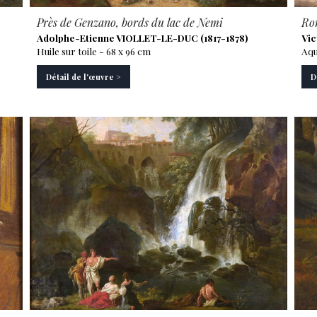
Près de Genzano, bords du lac de Nemi
Rom
Adolphe-Etienne VIOLLET-LE-DUC (1817-1878)
Vic
Huile sur toile - 68 x 96 cm
Aqu
Détail de l'œuvre >
D