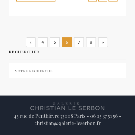
«
4
5
6
7
8
»
RECHERCHER
45 rue de Penthièvre 75008 Paris - 06 25 37 51 56 -
christian@galerie-leserbon.fr