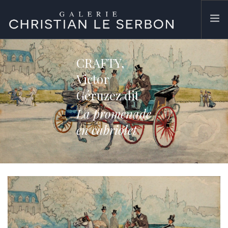
ACCUEIL
CRAFTY,
ŒUVRES
Victor
GALERIE
Géruzez dit
CONTACT
La promenade
SEARCH SITE
en cabriolet