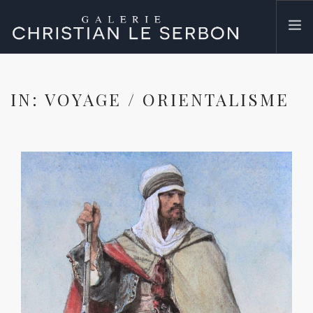
ACCUEIL
IN: VOYAGE / ORIENTALISME
ŒUVRES
GALERIE
CONTACT
SEARCH SITE