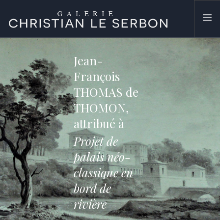
ACCUEIL
Jean-
ŒUVRES
François
GALERIE
THOMAS de
CONTACT
THOMON,
attribué à
SEARCH SITE
Projet de
palais néo-
classique en
bord de
rivière