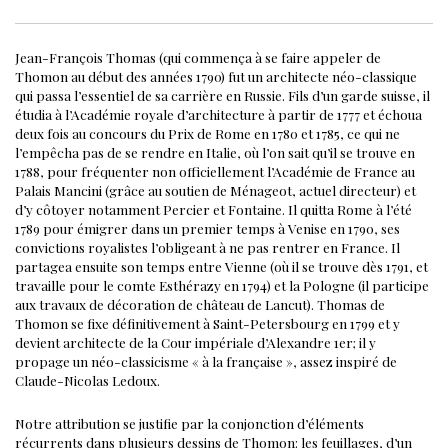
Jean-François Thomas (qui commença à se faire appeler de
Thomon au début des années 1790) fut un architecte néo-classique
qui passa l’essentiel de sa carrière en Russie.
Fils d’un garde suisse, il
étudia à l’Académie royale d’architecture à partir de 1777 et échoua
deux fois au concours du Prix de Rome en 1780 et 1785, ce qui ne
l’empêcha pas de se rendre en Italie, où l’on sait qu’il se trouve en
1788, pour fréquenter non officiellement l’Académie de France au
Palais Mancini (grâce au soutien de Ménageot, actuel directeur) et
d’y côtoyer notamment Percier et Fontaine. Il quitta Rome à l’été
1789 pour émigrer dans un premier temps à Venise en 1790, ses
convictions royalistes l’obligeant à ne pas rentrer en France. Il
partagea ensuite son temps entre Vienne (où il se trouve dès 1791, et
travaille pour le comte Esthérazy en 1794) et la Pologne (il participe
aux travaux de décoration de château de Lancut). Thomas de
Thomon se fixe définitivement à Saint-Petersbourg en 1799 et y
devient architecte de la Cour impériale d’Alexandre 1er; il y
propage un néo-classicisme « à la française », assez inspiré de
Claude-Nicolas Ledoux.
Notre attribution se justifie par la conjonction d’éléments
récurrents dans plusieurs dessins de Thomon: les feuillages, d’un