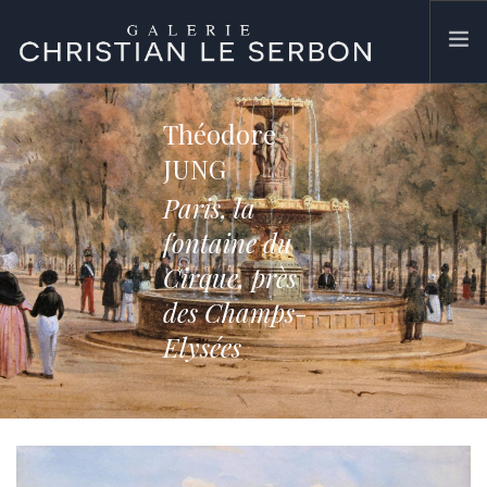
ACCUEIL
Théodore
ŒUVRES
JUNG
GALERIE
Paris, la
CONTACT
fontaine du
SEARCH SITE
Cirque, près
des Champs-
Elysées