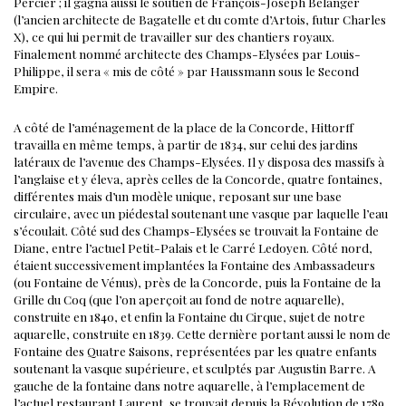
Percier ; il gagna aussi le soutien de François-Joseph Belanger
(l’ancien architecte de Bagatelle et du comte d’Artois, futur Charles
X), ce qui lui permit de travailler sur des chantiers royaux.
Finalement nommé architecte des Champs-Elysées par Louis-
Philippe, il sera « mis de côté » par Haussmann sous le Second
Empire.
A côté de l’aménagement de la place de la Concorde, Hittorff
travailla en même temps, à partir de 1834, sur celui des jardins
latéraux de l’avenue des Champs-Elysées. Il y disposa des massifs à
l’anglaise et y éleva, après celles de la Concorde, quatre fontaines,
différentes mais d’un modèle unique, reposant sur une base
circulaire, avec un piédestal soutenant une vasque par laquelle l’eau
s’écoulait.
Côté sud des Champs-Elysées se trouvait la Fontaine de
Diane, entre l’actuel Petit-Palais et le Carré Ledoyen. Côté nord,
étaient successivement implantées la Fontaine des Ambassadeurs
(ou Fontaine de Vénus), près de la Concorde, puis la Fontaine de la
Grille du Coq (que l’on aperçoit au fond de notre aquarelle),
construite en 1840, et enfin la Fontaine du Cirque, sujet de notre
aquarelle, construite en 1839.
Cette dernière portant aussi le nom de
Fontaine des Quatre Saisons, représentées par les quatre enfants
soutenant la vasque supérieure, et sculptés par Augustin Barre.
A
gauche de la fontaine dans notre aquarelle, à l’emplacement de
l’actuel restaurant Laurent, se trouvait depuis la Révolution de 1789