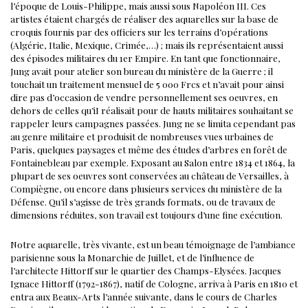
l’époque de Louis-Philippe, mais aussi sous Napoléon III. Ces
artistes étaient chargés de réaliser des aquarelles sur la base de
croquis fournis par des officiers sur les terrains d’opérations
(Algérie, Italie, Mexique, Crimée,…) ; mais ils représentaient aussi
des épisodes militaires du 1er Empire.
En tant que fonctionnaire,
Jung avait pour atelier son bureau du ministère de la Guerre ; il
touchait un traitement mensuel de 5 000 Frcs et n’avait pour ainsi
dire pas d’occasion de vendre personnellement ses oeuvres, en
dehors de celles qu’iI réalisait pour de hauts militaires souhaitant se
rappeler leurs campagnes passées.
Jung ne se limita cependant pas
au genre militaire et produisit de nombreuses vues urbaines de
Paris, quelques paysages et même des études d’arbres en forêt de
Fontainebleau par exemple. Exposant au Salon entre 1834 et 1864, la
plupart de ses oeuvres sont conservées au château de Versailles, à
Compiègne, ou encore dans plusieurs services du ministère de la
Défense. Qu’il s’agisse de très grands formats, ou de travaux de
dimensions réduites, son travail est toujours d’une fine exécution.
Notre aquarelle, très vivante, est un beau témoignage de l’ambiance
parisienne sous la Monarchie de Juillet, et de l’influence de
l’architecte Hittorff sur le quartier des Champs-Elysées.
Jacques
Ignace Hittorff (1792-1867), natif de Cologne, arriva à Paris en 1810 et
entra aux Beaux-Arts l’année suivante, dans le cours de Charles