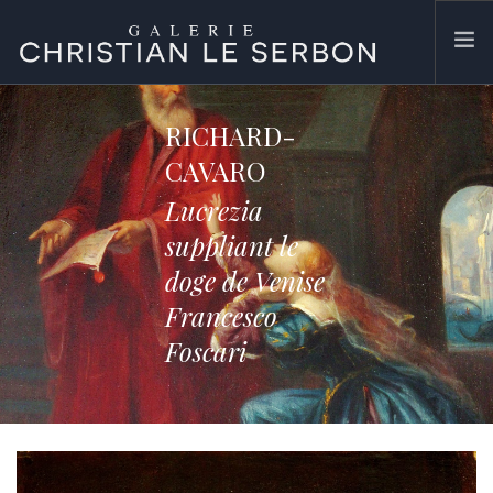
ACCUEIL
RICHARD-
ŒUVRES
CAVARO
GALERIE
Lucrezia
CONTACT
suppliant le
SEARCH SITE
doge de Venise
Francesco
Foscari