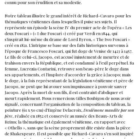
connu pour son érudition et sa modestie.
Notre tableau illustre le grand intérêt de Richard-Cavaro pour les
thématiques vénitiennes dans lesquelles il puise ses sujets. Il
représente un épisode la scène IV du premier acte de l’opéra « Les
deux Foscari » (« I due Foscari ») créé par Verdi en 1844, qui
s’inspirait lui-même du drame de Lord Byron, « The two Foscari »
créé en 1821. L’intrigue se base sur des faits historiques survenus à
l’époque de Francesco Foscari, qui fut doge de Venise de 1423 à 1457.
Le fils de celui-ci, Jacopo, est accusé injustement de meurtre et de
trahison envers la République, et est condamné à l’exil perpétuel. Sa
femme, Lucrezia Contarini, retrouve son beau-père le doge dans
ses appartements, et l’implore d’accorder la grâce à Jacopo; mais
le doge, à la fois représentant de la législation vénitienne et père de
Jacopo, ne peut que lui avouer son impuissance à pouvoir sauver
Jacopo. Après la mort de son fils, il est contraint d’abdiquer et
meurt rapidement.
Nous remercions Gilles Soubigou de nous avoir
signalé, concernant l’organisation de la composition du tableau, la
peinture (61 x 50 cm) d’Eugène Delacroix,
Desdémone maudite par son
père
, réalisée en 1852 et conservée au musée des Beaux-Arts de
Reims; la thématique est également vénitienne, en rapport avec
« Othello », sans que la scène proprement dite existe dans la pièce
de Shakespeare. Il est possible que Richard-Cavaro s’en soit inspiré