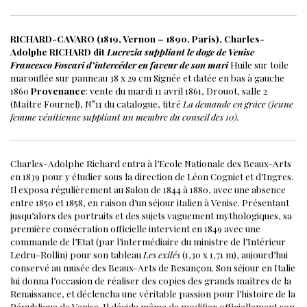
RICHARD-CAVARO (1819, Vernon – 1890, Paris), Charles-
Adolphe RICHARD dit
Lucrezia suppliant le doge de Venise
Francesco Foscari d’intercéder en faveur de son mari
Huile sur toile
marouflée sur panneau
38 x 29 cm
Signée et datée en bas à gauche
1860
Provenance
: vente du mardi 11 avril 1861, Drouot, salle 2
(Maître Fournel), N°11 du catalogue, titré
La demande en grâce (jeune
femme vénitienne suppliant un membre du conseil des 10).
Charles-Adolphe Richard entra à l’Ecole Nationale des Beaux-Arts
en 1839 pour y étudier sous la direction de Léon Cogniet et d’Ingres.
Il exposa régulièrement au Salon de 1844 à 1880, avec une absence
entre 1850 et 1858, en raison d’un séjour italien à Venise.
Présentant
jusqu’alors des portraits et des sujets vaguement mythologiques, sa
première consécration officielle intervient en 1849 avec une
commande de l’Etat (par l’intermédiaire du ministre de l’Intérieur
Ledru-Rollin) pour son tableau
Les exilés
(1,30 x 1,71 m), aujourd’hui
conservé au musée des Beaux-Arts de Besançon.
Son séjour en Italie
lui donna l’occasion de réaliser des copies des grands maîtres de la
Renaissance, et déclencha une véritable passion pour l’histoire de la
République de Venise. Il décida même de modifier officiellement son