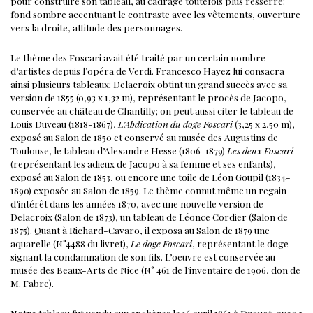
pour construire son tableau, au cadrage toutefois plus resserré:
fond sombre accentuant le contraste avec les vêtements, ouverture
vers la droite, attitude des personnages.
Le thème des Foscari avait été traité par un certain nombre
d’artistes depuis l’opéra de Verdi. Francesco Hayez lui consacra
ainsi plusieurs tableaux; Delacroix obtint un grand succès avec sa
version de 1855 (0,93 x 1,32 m), représentant le procès de Jacopo,
conservée au château de Chantilly; on peut aussi citer le tableau de
Louis Duveau (1818-1867),
L’Abdication du doge Foscari
(3,25 x 2,50 m),
exposé au Salon de 1850 et conservé au musée des Augustins de
Toulouse, le tableau d’Alexandre Hesse (1806-1879)
Les deux Foscari
(représentant les adieux de Jacopo à sa femme et ses enfants),
exposé au Salon de 1853, ou encore une toile de Léon Goupil (1834-
1890) exposée au Salon de 1859.
Le thème connut même un regain
d’intérêt dans les années 1870, avec une nouvelle version de
Delacroix (Salon de 1873), un tableau de Léonce Cordier (Salon de
1875).
Quant à Richard-Cavaro, il exposa au Salon de 1879 une
aquarelle (N°4488 du livret),
Le doge Foscari
, représentant le doge
signant la condamnation de son fils. L’oeuvre est conservée au
musée des Beaux-Arts de Nice (N° 461 de l’inventaire de 1906, don de
M. Fabre).