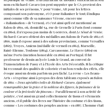
nom en Richard-Cavaro (on peut supputer que le CA provient des
initiales de ses prénoms, V pour Venise, AR pour les lettres
composant son patronyme, et O pour italianiser le tout; il indiqua
aussi comme ville de sa naissance Vérone, encore une
« italianisation » de Vernon), et c’est ainsi qu’il est mentionné au
Salon de 1859, où, domicilié 54, rue de Grenelle à Paris (tout comme
en 1860), il n’exposa pas moins de 5 oeuvres, dont
Le Sénat de Venise.
Richard-Cavaro obtient des médailles aux Salons de Paris de 1862 et
1866, mais il expose aussi à des salons provinciaux, comme Versailles
(1865), Troyes, Amiens (médaille de vermeil en 1862), Marseille,
Saint-Etienne, Toulouse (1864), Carcassonne, Le Havre (1869) ou
même Porto (mention honorable en 1866) au Portugal. Il fut
professeur de dessin au lycée Louis le Grand, au couvent de
l’Annonciation de Passy et à l’Ecole des Arts Décoratifs.
Si la critique
lui reconnait des qualités de coloriste et un bon rendu des effets, elle
évoque aussi un dessin parfois un peu lâché. La revue « Les Beaux-
Arts » s’exprime ainsi à propos des deux tableaux exposés au Salon
de 1861: «
Deux agréables toiles de Richard-Cavaro, également
remarquables par la grâce et la noblesse des figures, la puissance de la
couleur et la préciosité du pinceau.
«
Parallèlement à son activité de
peintre, c’est aussi un grand collectionneur de tissus et vêtements
anciens, et il publie des livres sur l’histoire du costume et des tissus,
comme « Les costumes des peuples anciens » en 1887. L’homme était