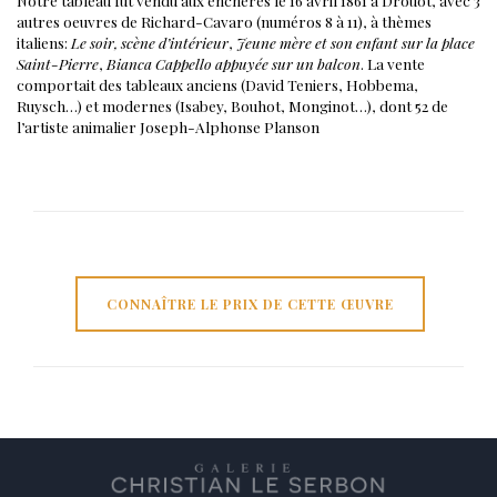
Notre tableau fut vendu aux enchères le 16 avril 1861 à Drouot, avec 3
autres oeuvres de Richard-Cavaro (numéros 8 à 11), à thèmes
italiens:
Le soir, scène d’intérieur
,
Jeune mère et son enfant sur la place
Saint-Pierre
,
Bianca Cappello appuyée sur un balcon
. La vente
comportait des tableaux anciens (David Teniers, Hobbema,
Ruysch…) et modernes (Isabey, Bouhot, Monginot…), dont 52 de
l’artiste animalier Joseph-Alphonse Planson
CONNAÎTRE LE PRIX DE CETTE ŒUVRE