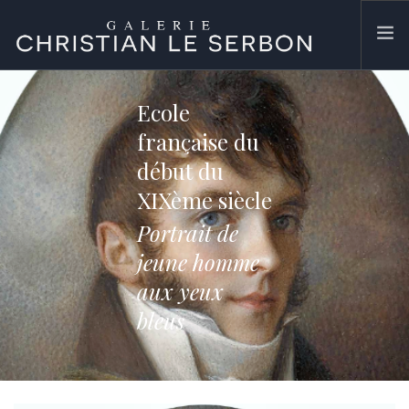
ACCUEIL
Ecole
ŒUVRES
française du
GALERIE
début du
CONTACT
XIXème siècle
SEARCH SITE
Portrait de
jeune homme
aux yeux
bleus