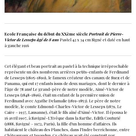
Ecole Française du début du XXème siècle
Portrait de Pierre-
Victor de Lesseps âgé de 8 ans
Pastel
42 x 34 cm
Signé et daté en haut
à gauche
1916
Cet élégant et beau portrait au pastel à la technique irréprochable
représente un des nombreux arrières petits-enfants de Ferdinand
de Lesseps (1805-1890), le fameux créateur des canaux de Suez et de
Panama, qui eut 17 enfants issus de deux mariages, dont le dernier à
l’âge de 78 ans!
Le grand-père de notre modèle, Aimé-Victor de
Lesseps (1848-1896), était un enfant de la première union de
Ferdinand avec Agathe Delamalie (1819-1853).
Le père de notre
modèle, le comte Edmond-Charles-Victor de Lesseps (1879, Le
Caire – 1937, Lausanne), était le fils aîné d’Aimé-Victor. Il épousa le
16 avril 1907, à Savigné-L’Evêque dans la Sarthe, Edith Couturié
(1888, Savigné – 1972, Paris), la fille d’un homme d’affaires. Ils
habitaient le château des Planches, dans l’Indre berrichonne, entre
Châteauroux et Issoudun. Ce château avait été construit par