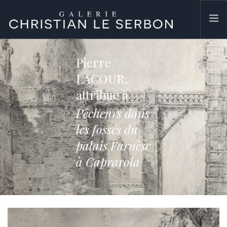
ACCUEIL
Pierre
ŒUVRES
LACOUR,
GALERIE
attribué à
CONTACT
Pêcheurs dans
SEARCH SITE
les fossés du
palais Farnèse
à Caprarola