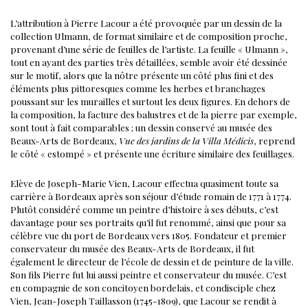
L’attribution à Pierre Lacour a été provoquée par un dessin de la
collection Ulmann, de format similaire et de composition proche,
provenant d’une série de feuilles de l’artiste. La feuille « Ulmann »,
tout en ayant des parties très détaillées, semble avoir été dessinée
sur le motif, alors que la nôtre présente un côté plus fini et des
éléments plus pittoresques comme les herbes et branchages
poussant sur les murailles et surtout les deux figures. En dehors de
la composition, la facture des balustres et de la pierre par exemple,
sont tout à fait comparables ; un dessin conservé au musée des
Beaux-Arts de Bordeaux,
Vue des jardins de la Villa Médicis
, reprend
le côté « estompé » et présente une écriture similaire des feuillages.
Elève de Joseph-Marie Vien, Lacour effectua quasiment toute sa
carrière à Bordeaux après son séjour d’étude romain de 1771 à 1774.
Plutôt considéré comme un peintre d’histoire à ses débuts, c’est
davantage pour ses portraits qu’il fut renommé, ainsi que pour sa
célèbre vue du port de Bordeaux vers 1805. Fondateur et premier
conservateur du musée des Beaux-Arts de Bordeaux, il fut
également le directeur de l’école de dessin et de peinture de la ville.
Son fils Pierre fut lui aussi peintre et conservateur du musée.
C’est
en compagnie de son concitoyen bordelais, et condisciple chez
Vien, Jean-Joseph Taillasson (1745-1809), que Lacour se rendit à