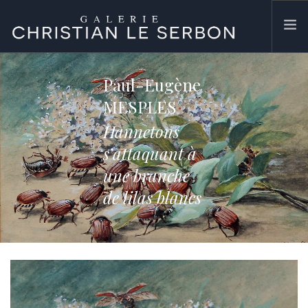
ACCUEIL
Paul-Eugène
ŒUVRES
MESPLES
GALERIE
Hannetons
CONTACT
s’attaquant à
SEARCH SITE
une branche
de lilas blancs