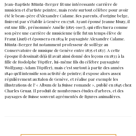
Jean-Baptiste Müntz-Berger fit une intéressante carrière de
musicien et d’artiste peintre, mais reste surtout célèbre pour avoir
été le beau-père d’Alexandre Calame.
Ses parents, d’origine belge,
finirent par s’établir à Genève en 1798. Ayant épousé Jeanne Muzy, il
eut une fille, prénommée Amélie (1815-1907), qui effectuera comme
son père une carrière de musicienne (elle fut un temps élève de
Franz Liszt) et épousera en 1834 le paysagiste Alexandre Calame.
Müntz-Berger fut notamment professeur de solfège au
Conservatoire de musique de Genève entre 1835 et 1837. A cette
époque il dessinait déjà (il avait ainsi donné des leçons en 1833 à la
fille de Rodolphe Töpffer, lui-même fils du célèbre paysagiste
Wolfgang-Adam Töpffer), mais c’est surtout à partir des années
1840 qu’il intensifie son activité de peintre; il expose alors assez
régulièrement au Salon de Genève, et réalise par exemple les
illustrations de l’ « Album de la Suisse romande », publié en 1845 chez
Charles Gruaz.
Il produit de nombreuses études d’arbres, et des
paysages de Suisse souvent agrémentés de figures animalières.