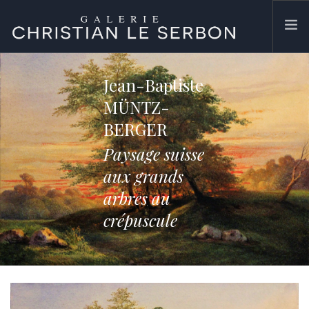
ACCUEIL
Jean-Baptiste
ŒUVRES
MÜNTZ-
GALERIE
BERGER
CONTACT
Paysage suisse
SEARCH SITE
aux grands
arbres au
crépuscule