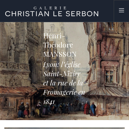
ACCUEIL
Henri-
ŒUVRES
Théodore
GALERIE
MANSSON
CONTACT
Lyon: l’église
SEARCH SITE
Saint-Nizier
et la rue de la
Fromagerie en
1841