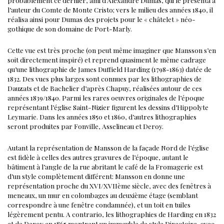
l’auteur du Comte de Monte Cristo; vers le milieu des années 1840, il
réalisa ainsi pour Dumas des projets pour le « châtelet » néo-
gothique de son domaine de Port-Marly.
Cette vue est très proche (on peut même imaginer que Mansson s’en
soit directement inspiré) et reprend quasiment le même cadrage
qu’une lithographie de James Duffield Harding (1798-1863) datée de
1832. Des vues plus larges sont connues par les lithographies de
Dauzats et de Bachelier d’après Chapuy, réalisées autour de ces
années 1839/1840.
Parmi les rares oeuvres originales de l’époque
représentant l’église Saint-Nizier figurent les dessins d’Hippolyte
Leymarie.
Dans les années 1850 et 1860, d’autres lithographies
seront produites par Fonville, Asselineau et Deroy.
Autant la représentation de Mansson de la façade Nord de l’église
est fidèle à celles des autres gravures de l’époque, autant le
bâtiment à l’angle de la rue abritant le café de la Fromagerie est
d’un style complètement différent: Mansson en donne une
représentation proche du XVI/XVIIème siècle, avec des fenêtres à
meneaux, un mur en colombages au deuxième étage (semblant
correspondre à une fenêtre condamnée), et un toit en tuiles
légèrement pentu. A contrario, les lithographies de Harding en 1832
et de Deroy en 1865 montrent un immeuble de style Directoire, avec