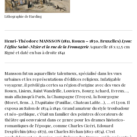
Lithographie de Harding
Henri-Théodore MANSSON (1811, Rouen – 1850, Bruxelles)
Lyon:
l’église Saint-Nizier et la rue de la Fromagerie
Aquarelle
18 x 12,5 cm
Signé et daté en bas à droite
1841
Mansson fut un aquarelliste talentueux, spécialisé dans les vues
urbaines et les représentations d’édifices religieux.
Infatigable
voyageur, il privilégia certes sa région d’origine avec des vues de
Rouen, Lisieux, Saint Wandrille, Louviers, Bourg Achard, Evreux…,
mais alla jusqu’à Paris, la Champagne (Troyes), la Bourgogne
(Moret, Sens…), l’Aquitaine (Pauillac, Chateau Lafite…), … et Lyon.
Il
exposa au Salon de 1834 à 1849.
Grand amateur du style troubadour
et néo-gothique, c’était un familier des peintres décorateurs de
théâtre qui oeuvraient dans ce genre pour les drames historico-
romantiques de l’époque, comme Charles Cicéri, Edouard
Despléchin (1802-1871), ou Charles Séchan (1803-1874). C’est
probablement ce dernier, ami d’Alexandre Dumas, qui le présenta à