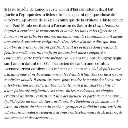
Si la notoriété de Lançon reste aujourd’hui confidentielle, il fait
partie à l’époque des artistes « forts », qui ont quelque chose de
différent, apprécié de ses pairs ainsi que de la critique. L’historien de
l’art Paul Mantz écrit ainsi à l’occasion du Salon de 1874: «
toujours
inquiet d’exprimer le mouvement et la vie, les lions et
les tigres de M.
Lançon ont de superbes allures, quelques-uns de ces animaux ont même
une sorte de grandeur sculpturale. Il est triste d’avoir à dire que bon
nombre de visiteurs auront perdu, devant les oeuvres doucereuses de
peintres médiocres, un temps qu’ils auraient mieux employé à
contempler cette rugissante ménagerie.
»
Dans une note biographique
sur Lançon datant de 1887, l’historien de l’art franc-comtois
Bernard Prost confirme les mérites de l’artiste: «
Nul, depuis Barye,
n’avait étudié et ne possédait mieux les grands félins. Sans se lasser, sans
se répéter jamais, il savait trouver, pour rendre le monde des bêtes, une
interprétation nouvelle, un peu violente, mais d’un superbe style et
d’une puissante originalité. Ses eaux-fortes, ses dessins, ses simples
croquis d’animaux constituent une des meilleures parts de son oeuvre…
Qu’il s’agisse du lion, du tigre, de l’ours, de l’éléphant et du singe, ou de
l’âne, du chien, du chat et du cochon, groupes et individus sont saisis au
vif, esquissés audacieusement à grands traits, étonnants de structure, de
mouvement et de caractère.
»