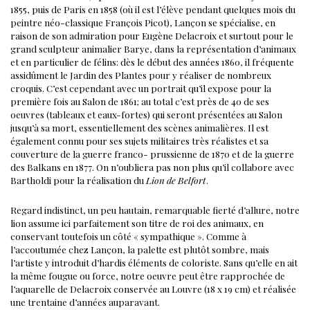
1855, puis de Paris en 1858 (où il est l’élève pendant quelques mois du
peintre néo-classique François Picot), Lançon se spécialise, en
raison de son admiration pour Eugène Delacroix et surtout pour le
grand sculpteur animalier Barye, dans la représentation d’animaux
et en particulier de félins: dès le début des années 1860, il fréquente
assidûment le Jardin des Plantes pour y réaliser de nombreux
croquis.
C’est cependant avec un portrait qu’il expose pour la
première fois au Salon de 1861; au total c’est près de 40 de ses
oeuvres (tableaux et eaux-fortes) qui seront présentées au Salon
jusqu’à sa mort, essentiellement des scènes animalières. Il est
également connu pour ses sujets militaires très réalistes et sa
couverture de la guerre franco- prussienne de 1870 et de la guerre
des Balkans en 1877.
On n’oubliera pas non plus qu’il collabore avec
Bartholdi pour la réalisation du
Lion de Belfort
.
Regard indistinct, un peu hautain, remarquable fierté d’allure, notre
lion assume ici parfaitement son titre de roi des animaux, en
conservant toutefois un côté « sympathique ».
Comme à
l’accoutumée chez Lançon, la palette est plutôt sombre, mais
l’artiste y introduit d’hardis éléments de coloriste.
Sans qu’elle en ait
la même fougue ou force, notre oeuvre peut être rapprochée de
l’aquarelle de Delacroix conservée au Louvre (18 x 19 cm) et réalisée
une trentaine d’années auparavant.