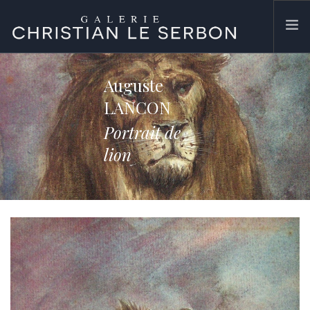
ACCUEIL
Auguste
ŒUVRES
LANCON
GALERIE
Portrait de
CONTACT
lion
SEARCH SITE