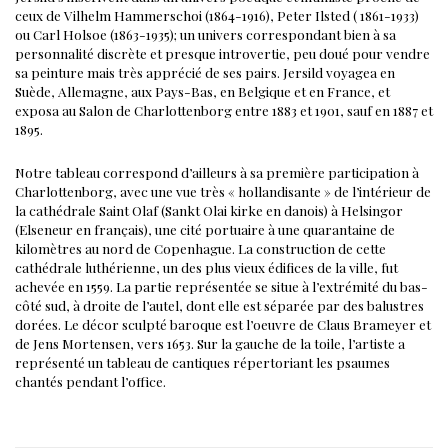
ceux de Vilhelm Hammerschoi (1864-1916), Peter Ilsted ( 1861-1933)
ou Carl Holsoe (1863-1935); un univers correspondant bien à sa
personnalité discrète et presque introvertie, peu doué pour vendre
sa peinture mais très apprécié de ses pairs.
Jersild voyagea en
Suède, Allemagne, aux Pays-Bas, en Belgique et en France, et
exposa au Salon de Charlottenborg entre 1883 et 1901, sauf en 1887 et
1895.
Notre tableau correspond d’ailleurs à sa première participation à
Charlottenborg, avec une vue très « hollandisante » de l’intérieur de
la cathédrale Saint Olaf (Sankt Olai kirke en danois) à Helsingor
(Elseneur en français), une cité portuaire à une quarantaine de
kilomètres au nord de Copenhague. La construction de cette
cathédrale luthérienne, un des plus vieux édifices de la ville, fut
achevée en 1559. La partie représentée se situe à l’extrémité du bas-
côté sud, à droite de l’autel, dont elle est séparée par des balustres
dorées. Le décor sculpté baroque est l’oeuvre de Claus Brameyer et
de Jens Mortensen, vers 1653. Sur la gauche de la toile, l’artiste a
représenté un tableau de cantiques répertoriant les psaumes
chantés pendant l’office.