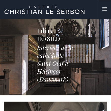
ACCUEIL
Julius
ŒUVRES
JERSILD
GALERIE
Intérieur de la
CONTACT
cathédrale
SEARCH SITE
Saint Olaf à
Helsingor
(Danemark)