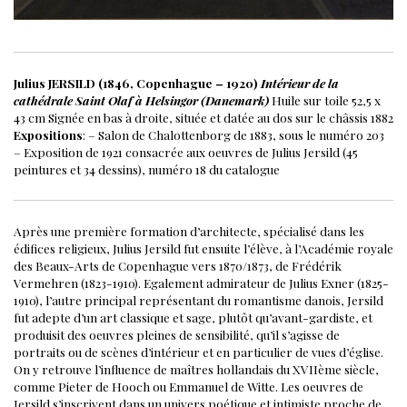
Julius JERSILD (1846, Copenhague – 1920)
Intérieur de la
cathédrale Saint Olaf à Helsingor (Danemark)
Huile sur toile
52,5 x
43 cm
Signée en bas à droite, située et datée au dos sur le châssis
1882
Expositions
:
– Salon de Chalottenborg de 1883, sous le numéro 203
– Exposition de 1921 consacrée aux oeuvres de Julius Jersild (45
peintures et 34 dessins), numéro 18 du catalogue
Après une première formation d’architecte, spécialisé dans les
édifices religieux, Julius Jersild fut ensuite l’élève, à l’Académie royale
des Beaux-Arts de Copenhague vers 1870/1873, de Frédérik
Vermehren (1823-1910). Egalement admirateur de Julius Exner (1825-
1910), l’autre principal représentant du romantisme danois, Jersild
fut adepte d’un art classique et sage, plutôt qu’avant-gardiste, et
produisit des oeuvres pleines de sensibilité, qu’il s’agisse de
portraits ou de scènes d’intérieur et en particulier de vues d’église.
On y retrouve l’influence de maîtres hollandais du XVIIème siècle,
comme Pieter de Hooch ou Emmanuel de Witte.
Les oeuvres de
Jersild s’inscrivent dans un univers poétique et intimiste proche de