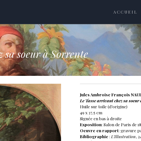
ACCUEIL
z sa soeur à Sorrente
Jules Ambroise François NAUDI
Le Tasse arrivant chez sa soeur 
Huile sur toile (d’origine)
49 x 37,5 cm
Signée en bas à droite
Exposition
: Salon de Paris de 1
Oeuvre en rapport
: gravure p
Bibliographie
:
L’Illustration
, 