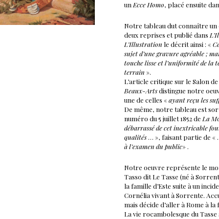
un
Ecce Homo
, placé ensuite da
Notre tableau dut connaître un c
deux reprises et publié dans
L’I
L’Illustration
le décrit ainsi : «
Ce
sujet d’une gravure agréable ; mais
touche lisse et l’uniformité de la t
terrain
».
L’article critique sur le Salon d
Beaux-Arts
distingue notre oeu
une de celles «
ayant reçu les su
De même, notre tableau est sorti
numéro du 5 juillet 1852 de
La Mod
débarrassé de cet inextricable fou
qualités
… », faisant partie de «
à l’examen du public
» .
Notre oeuvre représente le mome
Tasso dit Le Tasse (né à Sorrent
la famille d’Este suite à un inc
Cornélia vivant à Sorrente. Accu
mais décide d’aller à Rome à la f
La vie rocambolesque du Tasse 