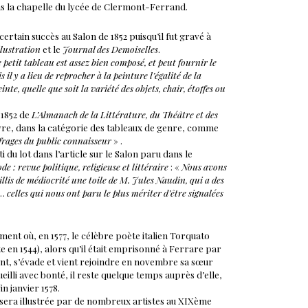
ns la chapelle du lycée de Clermont-Ferrand.
ertain succès au Salon de 1852 puisqu’il fut gravé à
llustration
et le
Journal des Demoiselles
.
 petit tableau est assez bien composé, et peut fournir le
 il y a lieu de reprocher à la peinture l’égalité de la
einte, quelle que soit la variété des objets, chair, étoffes ou
e 1852 de
L’Almanach de la Littérature, du Théâtre et des
vre, dans la catégorie des tableaux de genre, comme
ffrages du public connaisseur
» .
 du lot dans l’article sur le Salon paru dans le
e : revue politique, religieuse et littéraire
: «
Nous avons
illis de médiocrité une toile de M. Jules Naudin, qui a des
 …
celles qui nous ont paru le plus mériter d’être signalées
nt où, en 1577, le célèbre poète italien Torquato
e en 1544), alors qu’il était emprisonné à Ferrare par
ident, s’évade et vient rejoindre en novembre sa sœur
eilli avec bonté, il reste quelque temps auprès d’elle,
in janvier 1578.
sera illustrée par de nombreux artistes au XIXème