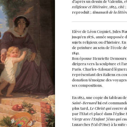
d’après un dessin de Valentin, et
religieuse et littéraire
, 1852, cité ;
reproduit ;
Almanach de la littér
Elève de Léon Cogniet, Jules Na
jusqu’en 1876, année supposée d
sujets religieux ou d’histoire. E
de peinture au sein de l’école
1841.
Son épouse Henriette Demours lu
dirigera vers la sculpture et l
Paris. Charles-Edouard lèguera
représentant des italiens en cos
donation témoigne des voyages d
ses compositions.
En 1852, une copie du tableau 
Saint-Bernard
lui est commandé
plus tard,
Le Christ qui couvre d
par l’Etat et placé dans l’égli
Vierge avec l’Enfant Jésus qui cu
Luzarches (Val d’Oise) à la suite