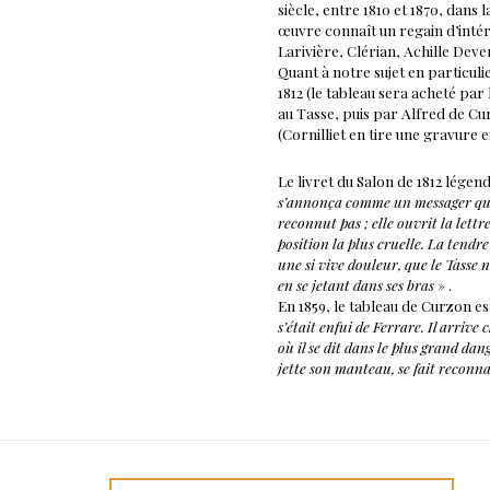
siècle, entre 1810 et 1870, dans
œuvre connaît un regain d’intér
Larivière, Clérian, Achille Deve
Quant à notre sujet en particulie
1812 (le tableau sera acheté par
au Tasse, puis par Alfred de Cu
(Cornilliet en tire une gravure 
Le livret du Salon de 1812 légend
s’annonça comme un messager qui l
reconnut pas ; elle ouvrit la lett
position la plus cruelle. La tendr
une si vive douleur, que le Tasse 
en se jetant dans ses bras
» .
En 1859, le tableau de Curzon est
s’était enfui de Ferrare. Il arrive
où il se dit dans le plus grand da
jette son manteau, se fait reconnaî