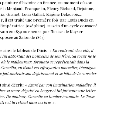
 la peinture d’histoire en France, au moment où son
êt : Menjaud, Franquelin, Fleury Richard, Dejuinne,
ria, Granet, Louis Gallait, Eugène Delacroix…
r, il est traité une première fois par Louis Ducis en
 l’Impératrice Joséphine), au sein d’un cycle consacré
rzon en 1859 ou encore par Nicaise de Kayser
exposée au Salon de 1863).
e ainsi le tableau de Ducis : «
En rentrant chez elle, il
ui apportait des nouvelles de son frère. Sa soeur ne le
re où le malheureux Torquato se représentait dans la
e Cornélia, en lisant ces effrayantes nouvelles, témoigna
ne put soutenir son déguisement et se hâta de la consoler
 ainsi décrit : «
Égaré par son imagination maladive, il
 chez sa sœur, déguisé en berger et lui présente une lettre
nger. De douleur, Cornélie va tomber évanouie. Le Tasse
tre et la retient dans ses bras
» .