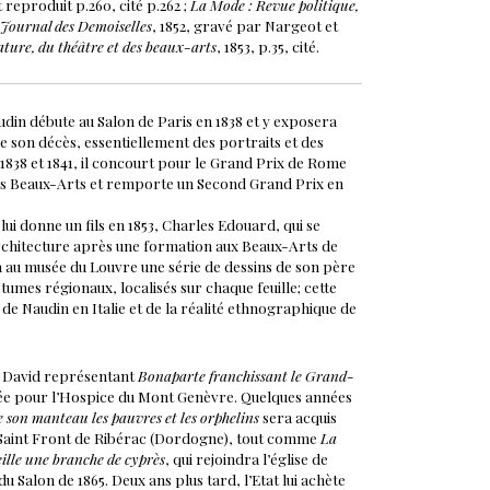
 reproduit p.260, cité p.262 ;
La Mode : Revue politique,
Journal des Demoiselles
, 1852, gravé par Nargeot et
ature, du théâtre et des beaux-arts
, 1853, p.35, cité.
udin débute au Salon de Paris en 1838 et y exposera
e son décès, essentiellement des portraits et des
n 1838 et 1841, il concourt pour le Grand Prix de Rome
 des Beaux-Arts et remporte un Second Grand Prix en
i donne un fils en 1853, Charles Edouard, qui se
’architecture après une formation aux Beaux-Arts de
 au musée du Louvre une série de dessins de son père
tumes régionaux, localisés sur chaque feuille; cette
e Naudin en Italie et de la réalité ethnographique de
de David représentant
Bonaparte franchissant le Grand-
e pour l’Hospice du Mont Genèvre. Quelques années
e son manteau les pauvres et les orphelins
sera acquis
se Saint Front de Ribérac (Dordogne), tout comme
La
eille une branche de cyprès
, qui rejoindra l’église de
 du Salon de 1865. Deux ans plus tard, l’Etat lui achète