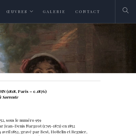
ŒUVRES
GALERIE
CONTACT
N (1818, Paris – c.1876)
à Sorrente
852, sous le numéro 959
ar Jean-Denis Nargeot (1795-1871) en 1852
24 avril 1852, gravé par Best, Hottelin et Regnier,