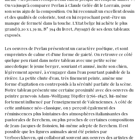
On va jusqu’à comparer Perlau à Claude Gelée dit le Lorrain, pour
son sens aigu de la composition. On lui reconnaît un excellent dessin
et des qualités de coloriste, tout en lui reprochant peut-être un
manque de fermeté dans la touche.
L’Etat belge lui achète le plus
grand (1,10 x 1,39 m, N° 394 du livret,
Paysage
) de ses deux tableaux
exposés.
Les oeuvres de Perlau présentent un caractère poétique, et sont
empreintes de calme et d’une forme de gaieté.
On retrouve ce côté
quelque peu riant dans notre tableau avec une petite scène
anecdotique: le jeune berger, souriant et amusé, incite son chien,
légèrement apeuré, à s’engager dans l’eau pourtant paisible de la
rivière. La petite chute d’eau, très finement peinte, amène une
forme d’agitation en contrepoids à la sérénité parfaite de la scène.
Notre tableau présente une certaine proximité avec des oeuvres du
peintre genevois Adam-Wolfgang Töpffer (1766-1847), lui-même
fortement influencé par l’enseignement de Valenciennes. A côté de
cette ambiance néo-classique, on y perçoit également des
réminiscences plus lointaines des atmosphères italianisantes des
pastorales de Berchem, ou plus proches de certaines compositions
de Jean-Jacques de Boissieu, lui-même adepte de Berchem.
Il est
possible que les figures animales aient été peintes par
Verboeckhoven, qui collaborait souvent aux oeuvres des artistes de