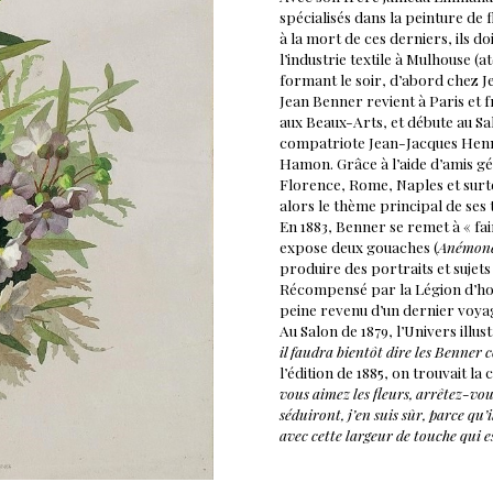
spécialisés dans la peinture de 
à la mort de ces derniers, ils d
l’industrie textile à Mulhouse (a
formant le soir, d’abord chez J
Jean Benner revient à Paris et f
aux Beaux-Arts, et débute au Sal
compatriote Jean-Jacques Henne
Hamon. Grâce à l’aide d’amis gén
Florence, Rome, Naples et surtou
alors le thème principal de ses 
En 1883, Benner se remet à « fa
expose deux gouaches (
Anémon
produire des portraits et sujets
Récompensé par la Légion d’ho
peine revenu d’un dernier voya
Au Salon de 1879, l’Univers illust
il faudra bientôt dire les Benner
l’édition de 1885, on trouvait la
vous aimez les fleurs, arrêtez-vo
séduiront, j’en suis sûr, parce qu’
avec cette largeur de touche qui e