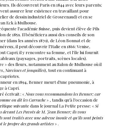
fleurs. Ils découvrent Paris en 1844 avec leurs parents;
oivent assurer leur existence en travaillant pour
telier de dessin industriel de Grosrenaud) et en se
ean Eck à Mulhouse.
réquente l’académie Suisse, puis devient élève de Pils
on de 1859. Il bénéficiera aussi des conseils de son
r (dans les années 1870), de Léon Bonnat et de
éreux, il peut découvrir l’Italie en 1866: Venise,
t Capri; il y rencontre sa femme, et l’île lui fournit
tableaux (paysages, portraits, scènes locales).
ire » des fleurs, notamment au Salon de Mulhouse où il
es
,
Narcisses et jonquilles
), tout en continuant à
 capriotes.
nneur en 1894, Benner meurt d’une pneumonie, à
ge à Capri.
ré écrivait : «
Nous vous recommandons les Benner; car
 comme on dit les Carrache
» , tandis qu’à l’occasion de
 critique suivante dans le journal La Petite presse: «
Si
us devant Les Pavots de M. Jean Benner; ils vous
ils sont traités avec une adresse inouïe et qu’ils sont peints
st le propre des grands artistes
» .