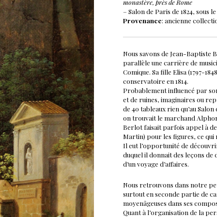
monastère, près de Rome
– Salon de Paris de 1824, sous le
Provenance
: ancienne collecti
Nous savons de Jean-Baptiste Ber
parallèle une carrière de musi
Comique. Sa fille Elisa (1797-18
conservatoire en 1814.
Probablement influencé par son m
et de ruines, imaginaires ou rep
de 40 tableaux rien qu’au Salon 
on trouvait le marchand Alphon
Berlot faisait parfois appel à 
Martin) pour les figures, ce qui 
Il eut l’opportunité de découvrir l
duquel il donnait des leçons de 
d’un voyage d’affaires.
Nous retrouvons dans notre pet
surtout en seconde partie de ca
moyenâgeuses dans ses composi
Quant à l’organisation de la per