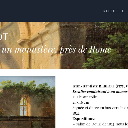
ACCUEIL
OT
à un monastère, près de Rome
Jean-Baptiste BERLOT (1775, Ve
Escalier conduisant à un monas
Huile sur toile
21 x 16 cm
Signée et datée en bas vers la d
1822
Expositions
:
– Salon de Douai de 1823, sous le