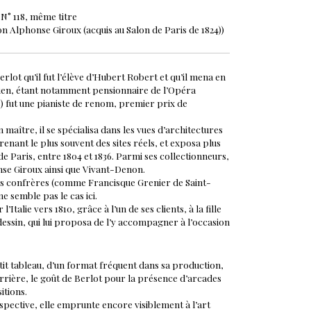
 N° 118, même titre
on Alphonse Giroux (acquis au Salon de Paris de 1824))
lot qu’il fut l’élève d’Hubert Robert et qu’il mena en
cien, étant notamment pensionnaire de l’Opéra
48) fut une pianiste de renom, premier prix de
aître, il se spécialisa dans les vues d’architectures
renant le plus souvent des sites réels, et exposa plus
de Paris, entre 1804 et 1836. Parmi ses collectionneurs,
se Giroux ainsi que Vivant-Denon.
des confrères (comme Francisque Grenier de Saint-
ne semble pas le cas ici.
’Italie vers 1810, grâce à l’un de ses clients, à la fille
dessin, qui lui proposa de l’y accompagner à l’occasion
it tableau, d’un format fréquent dans sa production,
rrière, le goût de Berlot pour la présence d’arcades
tions.
spective, elle emprunte encore visiblement à l’art