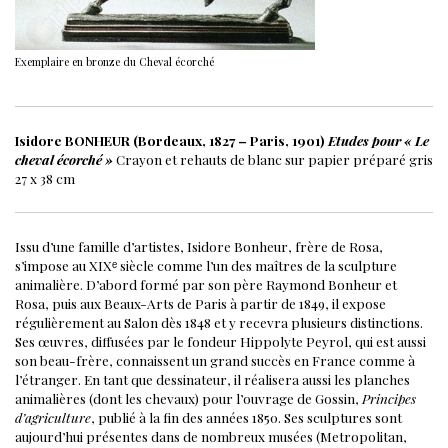
Exemplaire en bronze du Cheval écorché
Isidore BONHEUR (Bordeaux, 1827 – Paris, 1901)
Etudes pour « Le
cheval écorché »
Crayon et rehauts de blanc sur papier préparé gris
27 x 38 cm
Issu d’une famille d’artistes, Isidore Bonheur, frère de Rosa,
s’impose au XIXᵉ siècle comme l’un des maîtres de la sculpture
animalière. D’abord formé par son père Raymond Bonheur et
Rosa, puis aux Beaux-Arts de Paris à partir de 1849, il expose
régulièrement au Salon dès 1848 et y recevra plusieurs distinctions.
Ses œuvres, diffusées par le fondeur Hippolyte Peyrol, qui est aussi
son beau-frère, connaissent un grand succès en France comme à
l’étranger.
En tant que dessinateur, il réalisera aussi les planches
animalières (dont les chevaux) pour l’ouvrage de Gossin,
Principes
d’agriculture
, publié à la fin des années 1850.
Ses sculptures sont
aujourd’hui présentes dans de nombreux musées (Metropolitan,