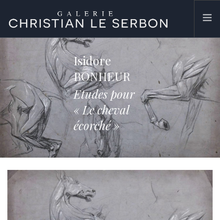
ACCUEIL
Isidore
ŒUVRES
BONHEUR
GALERIE
Etudes pour
CONTACT
« Le cheval
SEARCH SITE
écorché »