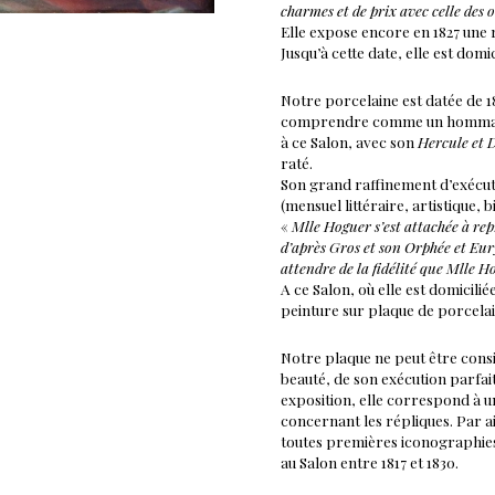
charmes et de prix avec celle des
Elle expose encore en 1827 une
Jusqu’à cette date, elle est domi
Notre porcelaine est datée de 18
comprendre comme un hommage 
à ce Salon, avec son
Hercule et 
raté.
Son grand raffinement d’exécut
(mensuel littéraire, artistique, b
«
Mlle Hoguer s’est attachée à re
d’après Gros et son Orphée et Eury
attendre de la fidélité que Mlle H
A ce Salon, où elle est domicilié
peinture sur plaque de porcelai
Notre plaque ne peut être cons
beauté, de son exécution parfai
exposition, elle correspond à un
concernant les répliques. Par ai
toutes premières iconographies 
au Salon entre 1817 et 1830.