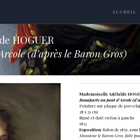
ACCUEIL
aïde HOGUER
rcole (d’après le Baron Gros)
Mademoiselle Adélaïde HOGUER
Bonaparte au pont d’Arcole (d’a
Peinture sur plaque de porcela
28 x 21 cm
Signé et daté en bas à gauche
1832
Exposition
: Salon de 1835, sous 
Monsieur le Baron Gros, faite pou