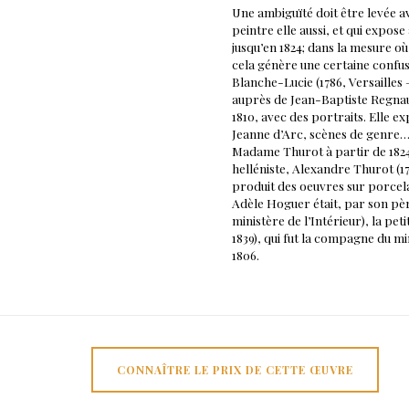
Une ambiguïté doit être levée av
peintre elle aussi, et qui expo
jusqu’en 1824; dans la mesure o
cela génère une certaine confus
Blanche-Lucie (1786, Versailles –
auprès de Jean-Baptiste Regnaul
1810, avec des portraits. Elle e
Jeanne d’Arc, scènes de genre…)
Madame Thurot à partir de 1824; 
helléniste, Alexandre Thurot (178
produit des oeuvres sur porcela
Adèle Hoguer était, par son pèr
ministère de l’Intérieur), la pet
1839), qui fut la compagne du mi
1806.
CONNAÎTRE LE PRIX DE CETTE ŒUVRE