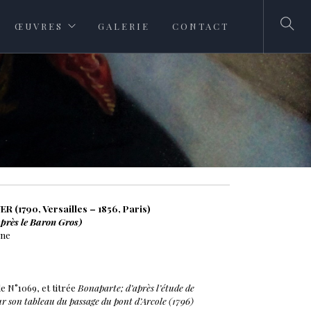
ŒUVRES
GALERIE
CONTACT
 (1790, Versailles – 1856, Paris)
près le Baron Gros)
ine
le N°1069, et titrée
Bonaparte; d’après l’étude de
r son tableau du passage du pont d’Arcole (1796)