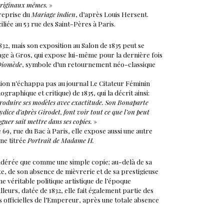
 originaux mêmes.
»
 reprise du
Mariage indien
, d’après Louis Hersent.
ciliée au 53 rue des Saint-Pères à Paris.
32, mais son exposition au Salon de 1835 peut se
à Gros, qui expose lui-même pour la dernière fois
Diomède
, symbole d’un retournement néo-classique
ion n’échappa pas au journal Le Citateur Féminin
iographique et critique) de 1835, qui la décrit ainsi:
produire ses modèles avec exactitude. Son Bonaparte
dice d’après Girodet, font voir tout ce que l’on peut
oguer sait mettre dans ses copies.
»
e 69, rue du Bac à Paris, elle expose aussi une autre
ne titrée
Portrait de Madame H.
idérée que comme une simple copie; au-delà de sa
te, de son absence de mièvrerie et de sa prestigieuse
e véritable politique artistique de l’époque
lleurs, datée de 1832, elle fait également partie des
officielles de l’Empereur, après une totale absence