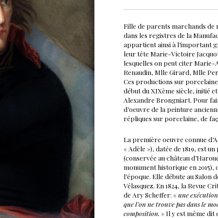
Fille de parents marchands de 
dans les registres de la Manufa
appartient ainsi à l’important 
leur tête Marie-Victoire Jacquot
lesquelles on peut citer Marie
Renaudin, Mlle Girard, Mlle Pe
Ces productions sur porcelaine 
début du XIXème siècle, initié e
Alexandre Brongniart. Pour fair
d’oeuvre de la peinture ancienn
répliques sur porcelaine, de fa
La première oeuvre connue d’Ad
« Adèle »), datée de 1819, est u
(conservée au château d’Haroué
monument historique en 2015), d
l’époque. Elle débute au Salon d
Vélasquez. En 1824, la Revue Cri
de Ary Scheffer: «
une exécution 
que l’on ne trouve pas dans le modè
composition.
» Il y est même dit