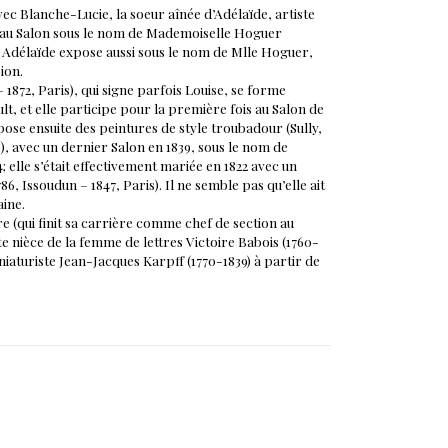
ec Blanche-Lucie, la soeur aînée d’Adélaïde, artiste
se au Salon sous le nom de Mademoiselle Hoguer
ù Adélaïde expose aussi sous le nom de Mlle Hoguer,
ion.
 1872, Paris), qui signe parfois Louise, se forme
t, et elle participe pour la première fois au Salon de
xpose ensuite des peintures de style troubadour (Sully,
, avec un dernier Salon en 1839, sous le nom de
elle s’était effectivement mariée en 1822 avec un
6, Issoudun – 1847, Paris). Il ne semble pas qu’elle ait
ine.
e (qui finit sa carrière comme chef de section au
ite nièce de la femme de lettres Victoire Babois (1760-
niaturiste Jean-Jacques Karpff (1770-1839) à partir de