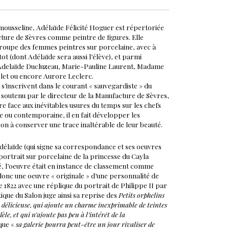
mousseline, Adélaïde Félicité Hoguer est répertoriée
cture de Sèvres comme peintre de figures. Elle
groupe des femmes peintres sur porcelaine, avec à
ot (dont Adélaïde sera aussi l’élève), et parmi
-Adelaïde Ducluzeau, Marie-Pauline Laurent, Madame
rlet ou encore Aurore Leclerc.
s’inscrivent dans le courant « sauvegardiste » du
t soutenu par le directeur de la Manufacture de Sèvres,
e face aux inévitables usures du temps sur les chefs
e ou contemporaine, il en fait développer les
çon à conserver une trace inaltérable de leur beauté.
élaïde (qui signe sa correspondance et ses oeuvres
n portrait sur porcelaine de la princesse du Cayla
, l’oeuvre était en instance de classement comme
onc une oeuvre « originale » d’une personnalité de
e 1822 avec une réplique du portrait de Philippe II par
tique du Salon juge ainsi sa reprise des
Petits orphelins
délicieuse, qui ajoute un charme inexprimable de teintes
le, et qui n’ajoute pas peu à l’intérêt de la
 que «
sa galerie pourra peut-être un jour rivaliser de