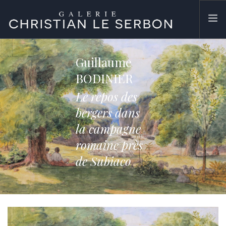
ACCUEIL
Guillaume
ŒUVRES
BODINIER
GALERIE
Le repos des
CONTACT
bergers dans
SEARCH SITE
la campagne
romaine près
de Subiaco