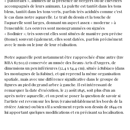
« pastorales », animées de la présence de bergers ou de chevriers
accompagnés de leurs animaux. La palette est tantôt dans les tons
bleus, tantôt dans les tons verts, parfois très acidulés comme c’est
le cas dans notre aquarelle. Le trait du dessin et la touche de
l’aquarelle sont larges, donnant un aspect assez « moderne » à
l’ensemble.
Les oeuvres sont monogrammées ou signées
« Bodinier »; très souvent elles sont situées de manière peu précise
(Rome); souvent également, elles sont datées, parfois précisément
avec le mois ou le jour de leur réalisation.
Notre aquarelle peut notamment être rapprochée d’une autre (Inv
MBA 82.502.1) conservée au musée des Beaux-Arts d’Angers, de
dimensions un peu inférieures (32,4 x 54,4 cm), située à Subiaco (dans
les montagnes de la Sabine), et qui reprend la même organisation
spatiale, mais avec une différence significative dans le groupe de
figures au pied du grand arbre à gauche.
Il est intéressant de
remarquer la date d’exécution, le 23 août 1845, soit plus d’un an
après notre aquarelle, et on peut se poser la question de savoir si
l’artiste est revenu sur les lieux (vraisemblablement les bords de la
rivière Aniene) ou bien s’il a seulement repris son dessin de 1844 en
lui apportant quelques modifications et en précisant sa localisation.