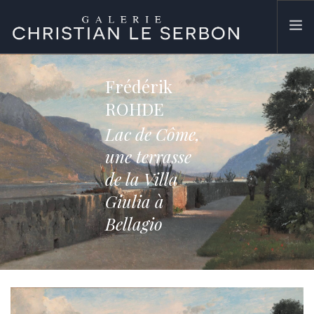
ACCUEIL
Frédérik
ŒUVRES
ROHDE
GALERIE
Lac de Côme,
CONTACT
une terrasse
SEARCH SITE
de la Villa
Giulia à
Bellagio