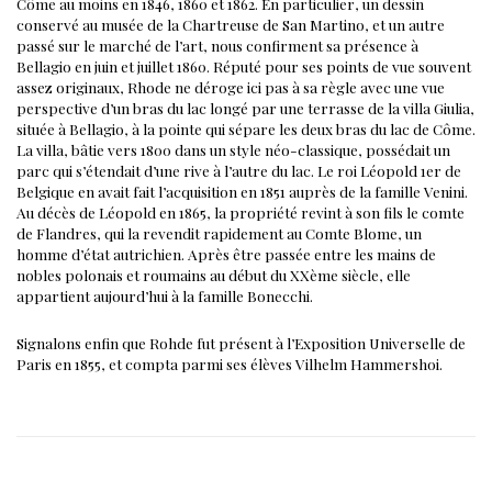
Côme au moins en 1846, 1860 et 1862. En particulier, un dessin
conservé au musée de la Chartreuse de San Martino, et un autre
passé sur le marché de l’art, nous confirment sa présence à
Bellagio en juin et juillet 1860.
Réputé pour ses points de vue souvent
assez originaux, Rhode ne déroge ici pas à sa règle avec une vue
perspective d’un bras du lac longé par une terrasse de la villa Giulia,
située à Bellagio, à la pointe qui sépare les deux bras du lac de Côme.
La villa, bâtie vers 1800 dans un style néo-classique, possédait un
parc qui s’étendait d’une rive à l’autre du lac. Le roi Léopold 1er de
Belgique en avait fait l’acquisition en 1851 auprès de la famille Venini.
Au décès de Léopold en 1865, la propriété revint à son fils le comte
de Flandres, qui la revendit rapidement au Comte Blome, un
homme d’état autrichien. Après être passée entre les mains de
nobles polonais et roumains au début du XXème siècle, elle
appartient aujourd’hui à la famille Bonecchi.
Signalons enfin que Rohde fut présent à l’Exposition Universelle de
Paris en 1855, et compta parmi ses élèves Vilhelm Hammershoi.