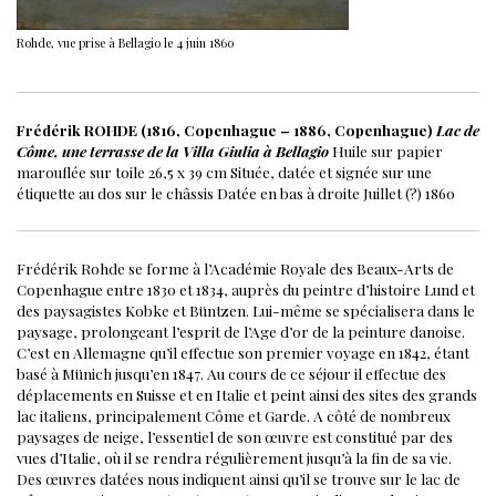
Rohde, vue prise à Bellagio le 4 juin 1860
Frédérik ROHDE (1816, Copenhague – 1886, Copenhague)
Lac de
Côme, une terrasse de la Villa Giulia à Bellagio
Huile sur papier
marouflée sur toile
26,5 x 39 cm
Située, datée et signée sur une
étiquette au dos sur le châssis
Datée en bas à droite
Juillet (?) 1860
Frédérik Rohde se forme à l’Académie Royale des Beaux-Arts de
Copenhague entre 1830 et 1834, auprès du peintre d’histoire Lund et
des paysagistes Kobke et Büntzen. Lui-même se spécialisera dans le
paysage, prolongeant l’esprit de l’Age d’or de la peinture danoise.
C’est en Allemagne qu’il effectue son premier voyage en 1842, étant
basé à Münich jusqu’en 1847. Au cours de ce séjour il effectue des
déplacements en Suisse et en Italie et peint ainsi des sites des grands
lac italiens, principalement Côme et Garde.
A côté de nombreux
paysages de neige, l’essentiel de son œuvre est constitué par des
vues d’Italie, où il se rendra régulièrement jusqu’à la fin de sa vie.
Des œuvres datées nous indiquent ainsi qu’il se trouve sur le lac de