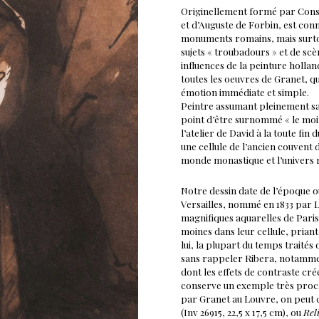
Originellement formé par Consta
et d’Auguste de Forbin, est con
monuments romains, mais surtout
sujets « troubadours » et de scè
influences de la peinture holla
toutes les oeuvres de Granet, qu
émotion immédiate et simple.
Peintre assumant pleinement sa 
point d’être surnommé « le moi
l’atelier de David à la toute fin
une cellule de l’ancien couvent d
monde monastique et l’univers r
Notre dessin date de l’époque 
Versailles, nommé en 1833 par Lo
magnifiques aquarelles de Paris 
moines dans leur cellule, priant
lui, la plupart du temps traités 
sans rappeler Ribera, notammen
dont les effets de contraste cr
conserve un exemple très proche
par Granet au Louvre, on peut c
(Inv 26915, 22,5 x 17,5 cm), ou
Rel