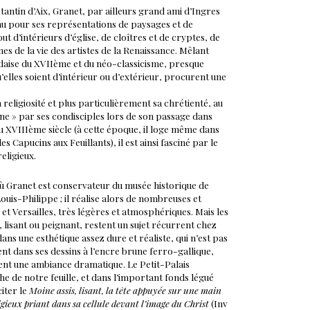
ntin d’Aix, Granet, par ailleurs grand ami d’Ingres
nu pour ses représentations de paysages et de
 d’intérieurs d’église, de cloîtres et de cryptes, de
nes de la vie des artistes de la Renaissance. Mêlant
ndaise du XVIIème et du néo-classicisme, presque
’elles soient d’intérieur ou d’extérieur, procurent une
religiosité et plus particulièrement sa chrétienté, au
ne » par ses condisciples lors de son passage dans
 du XVIIIème siècle (à cette époque, il loge même dans
es Capucins aux Feuillants), il est ainsi fasciné par le
eligieux.
où Granet est conservateur du musée historique de
uis-Philippe ; il réalise alors de nombreuses et
et Versailles, très légères et atmosphériques. Mais les
, lisant ou peignant, restent un sujet récurrent chez
dans une esthétique assez dure et réaliste, qui n’est pas
t dans ses dessins à l’encre brune ferro-gallique,
éent une ambiance dramatique. Le Petit-Palais
 de notre feuille, et dans l’important fonds légué
iter le
Moine assis, lisant, la tête appuyée sur une main
igieux priant dans sa cellule devant l’image du Christ
(Inv