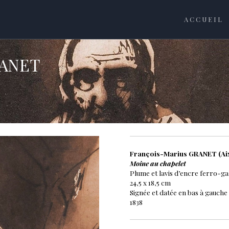
ACCUEIL
RANET
François-Marius GRANET (Aix
Moine au chapelet
Plume et lavis d’encre ferro-ga
24,5 x 18,5 cm
Signée et datée en bas à gauche
1838