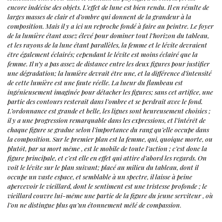
encore indécise des objets.
L’effet de lune est bien rendu. Il en résulte de
larges masses de clair et d’ombre qui donnent de la grandeur à la
composition. Mais il y a ici un reproche fondé à faire au peintre. Le foyer
de la lumière étant assez élevé pour dominer tout l’horizon du tableau,
et les rayons de la lune étant parallèles, la femme et le lévite devraient
être
également éclairés; cependant le lévite est moins éclairé que la
femme. Il n’y a pas assez de distance entre les deux figures pour justifier
une dégradation; la lumière devrait être une, et la différence d’intensité
de cette lumière est une faute réelle.
La lueur du flambeau est
ingénieusement imaginée pour détacher les figures; sans cet artifice, une
partie des contours resterait dans l’ombre et se perdrait avec le fond.
L’ordonnance est grande et belle, les lignes sont heureusement choisies ;
il y a une progression remarquable dans les expressions, et l’intérêt de
chaque figure se gradue selon l’importance du rang qu’elle occupe dans
la composition. Sur le premier plan est la femme, qui, quoique morte, ou
plutôt, par sa mort même , est le mobile de toute l’action ; c’est donc la
figure principale, et c’est elle en effet qui attire d’abord les regards. On
voit le lévite sur le plan suivant; placé au milieu du tableau, dont il
occupe un vaste espace, et semblable à un spectre, il laisse à peine
apercevoir le vieillard, dont le sentiment est une tristesse profonde ; le
vieillard couvre lui-même une partie de la figure du jeune serviteur , où
l’on ne distingue plus qu’un étonnement mêlé de compassion
.