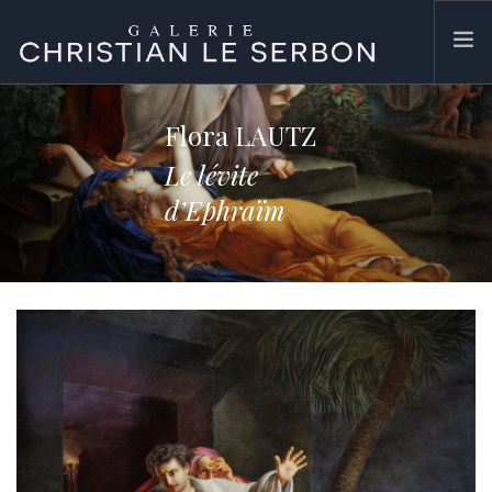
ACCUEIL
Flora LAUTZ
ŒUVRES
Le lévite
GALERIE
d’Ephraïm
CONTACT
SEARCH SITE