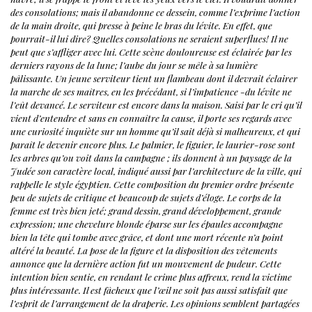
des consolations; mais il abandonne ce dessein, comme l’exprime l’action
de la main droite, qui presse à peine le bras du lévite. En effet, que
pourrait-il lui dire? Quelles
consolations ne seraient superflues! Il ne
peut que s’affliger avec lui.
Cette scène douloureuse est éclairée par les
derniers rayons de la lune; l’aube du jour se mêle à sa lumière
pâlissante. Un jeune serviteur tient un flambeau dont il devrait éclairer
la marche de ses maîtres, en les précédant, si l’impatience -du lévite ne
l’eût devancé. Le serviteur est encore dans la maison. Saisi par le cri qu’il
vient d’entendre et sans en connaître la cause, il porte ses regards avec
une curiosité inquiète sur un homme qu’il sait déjà si malheureux, et qui
paraît le devenir encore plus.
Le palmier, le figuier, le laurier-rose sont
les arbres qu’ou voit dans la campagne ; ils donnent à un paysage de la
Judée son caractère local, indiqué aussi par l’architecture de la ville, qui
rappelle le style égyptien.
Cette composition du premier ordre présente
peu de sujets de critique et beaucoup de sujets d’éloge.
Le corps de la
femme est très bien jeté; grand dessin, grand développement, grande
expression; une chevelure blonde éparse sur les épaules accompagne
bien la tête qui tombe avec grâce, et dont une mort récente n’a point
altéré la beauté. La pose de la figure et la disposition des vêtements
annonce que la dernière action fut un mouvement de pudeur. Cette
intention bien sentie, en rendant le crime plus affreux, rend la victime
plus intéressante. Il est fâcheux que l’œil ne soit pas aussi satisfait que
l’esprit de l’arrangement de la draperie.
Les opinions semblent partagées