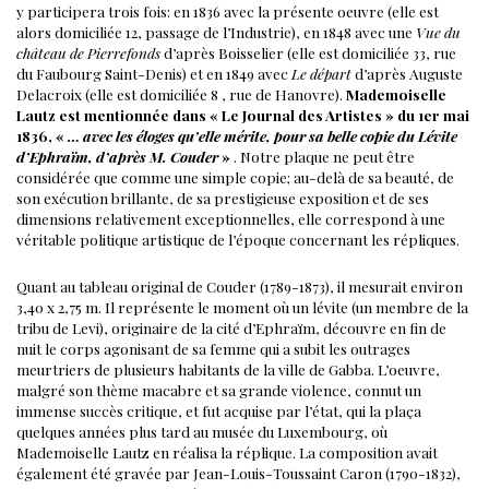
y participera trois fois: en 1836 avec la présente oeuvre (elle est
alors domiciliée 12, passage de l’Industrie), en 1848 avec une
Vue du
château de Pierrefonds
d’après Boisselier (elle est domiciliée 33, rue
du Faubourg Saint-Denis) et en 1849 avec
Le départ
d’après Auguste
Delacroix (elle est domiciliée 8 , rue de Hanovre).
Mademoiselle
Lautz est mentionnée dans « Le Journal des Artistes » du 1er mai
1836, «
… avec les éloges qu’elle mérite, pour sa belle copie du Lévite
d’Ephraïm, d’après M. Couder
»
.
Notre plaque ne peut être
considérée que comme une simple copie; au-delà de sa beauté, de
son exécution brillante, de sa prestigieuse exposition et de ses
dimensions relativement exceptionnelles, elle correspond à une
véritable politique artistique de l’époque concernant les répliques.
Quant au tableau original de Couder (1789-1873), il mesurait environ
3,40 x 2,75 m. Il représente le moment où un lévite (un membre de la
tribu de Levi), originaire de la cité d’Ephraïm, découvre en fin de
nuit le corps agonisant de sa femme qui a subit les outrages
meurtriers de plusieurs habitants de la ville de Gabba.
L’oeuvre,
malgré son thème macabre et sa grande violence, connut un
immense succès critique, et fut acquise par l’état, qui la plaça
quelques années plus tard au musée du Luxembourg, où
Mademoiselle Lautz en réalisa la réplique.
La composition avait
également été gravée par Jean-Louis-Toussaint Caron (1790-1832),