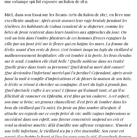
une estampe qui fut exposée au Salon de 1831.
Miel, dans son Essai sur les Beaux-Arts du Salon de 1817, en livre une
excellente analyse:
Après avoir assouvi leur rage brutale pendant les
ténèbres, les habitants de Gabaa venaient de se disperser, comme les
bêtes de proie rentrent dans leurs tanières aux approches du jour. On
voit au loin dans l’ombre plusieurs de ces hommes féroces regagner la
ville par un pont jeté sur le fleuve qui en baigne les murs.
La femme du
lévite, usant d’un reste de force, s’est traînée jusqu’au logis du vieillard si
malheureusement hospitalier; elle est tombée à la porte, les bras étendus
sur le seuil. Combien elle était belle ! Quelle noblesse dans ses traits!
Quelle grâce dans toute sa personne! Quel deuil sa mort doit causer!
Que deviendra l’infortuné
mortel qui l’a perdue?
Cependant, après avoir
passé la nuit à remplir d’imprécations et de pleurs la maison de son hôte,
le lévite se résout à chercher sa compagne. Il sort du logis à grands pas.
Quel spectacle s’offre à ses yeux! L’épouse qu’il aimait tant, et qu’il se
félicitait de ramener en Ephraïm, n’est plus qu’un cadavre. A cet aspect,
son âme se brise; ses genoux chancellent; il est près de tomber dans les
bras du vieillard qui l’a suivi. En proie au plus sombre désespoir, il
attache ses regards sur ce corps privé de vie; mille vagues impressions se
succèdent dans son esprit; une fureur concentrée suspend ses cris et
rend sa douleur muette; déjà il médite une affreuse vengeance.
Témoin d
une telle infortune, le vieillard n’a pu y être insensible. Son cœur est
navré; il se frappe le front et lève les yeux vers le ciel. Il voudrait donner