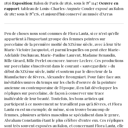
1836
Exposition
: Salon de Paris de 1836, sous le N° 1147
Oeuvre en
rapport
: tableau de Louis-Charles-Auguste Couder exposé au Salon
de 1817 sous le N°176, et aujourd’hui conservé au musée d’Arras
Peu de choses nous sont connues de Flora Lautz, si ce n’est qu’elle
appartient à l’important groupe des femmes peintres sur
porcelaine de la première moitié du XIXème siècle, avec à leur tête
Marie-Victoire Jacquotot, et parmi lesquelles on peut citer Marie-
Adelaïde Ducluzeau, Marie-Pauline Laurent, Madame Renaudin,
Mlle Girard, Mlle Perlet ou encore Aurore Leclerc.
Ces productions
sur porcelaine s’inscrivent dans le courant « sauvegardiste » du
début du XIXème siècle, initié et soutenu par le directeur de la
Manufacture de Sèvres, Alexandre Brongniart. Pour faire face aux
inévitables usures du temps sur les chefs d’oeuvre de la peinture
ancienne ou contemporaine de l’époque, il en fait développer les
répliques sur porcelaine, de façon à conserver une trace
inaltérable de leur beauté. Toutefois, les bons artistes qui
participent à ce mouvement ne travaillent pas qu’à Sèvres, et Flora
Lautz en est un exemple; de même, si on trouve beaucoup de
femmes, plusieurs artistes masculins se spécialisent dans le genre,
Abraham Constantin étant le plus célèbre d’entre eux.
Ces répliques
sont très souvent exposées au Salon, et concernant Flora Lautz, elle