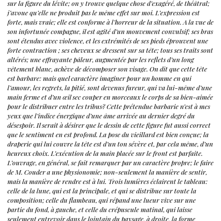
sur la figure du lévite; on y trouve quelque chose d’exagéré, de théâtral;
j’avoue qu’elle ne produit pas le même effet sur moi. L’expression est
forte, mais vraie; elle est conforme à l’horreur de la situation. A la vue de
son infortunée compagne, il est agité d’un mouvement convulsif; ses bras
sont étendus avec violence, et les extrémités de ses pieds éprouvent une
forte contraction ; ses cheveux se dressent sur sa tête; tous ses traits sont
altérés; une effrayante pâleur, augmentée par les reflets d’un long
vêtement blanc, achève de décomposer son visage. On dit que cette tête
est barbare: mais quel caractère imaginer pour un homme en qui
l’amour, les regrets, la pitié, sont devenus fureur, qui va lui-même d’une
main ferme et d’un œil sec couper en morceaux le corps de sa bien-aimée
pour le distribuer entre les tribus? Cette prétendue barbarie n’est à mes
yeux que l’indice énergique d’une âme arrivée au dernier degré du
désespoir. Il serait à désirer que le dessin de cette figure fut aussi correct
que le sentiment en est profond.
La pose du vieillard est bien conçue; la
draperie qui lui couvre la tête est d’un ton sévère et, par cela même, d’un
heureux choix. L’exécution de la main placée sur le front est parfaite.
L’ouvrage, en général, se fait remarquer par un caractère propre; le faire
de M. Couder a une physionomie; non-seulement la manière de sentir,
mais la manière de rendre est à lui.
Trois lumières éclairent le tableau:
celle de la lune, qui est la principale, et qui se distribue sur toute la
composition; celle du flambeau, qui répand une lueur vive sur une
partie du fond, à gauche, et celle du crépuscule matinal, qui laisse
seulement entrevoir dans le lointain du paysage, à droite, la forme