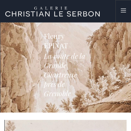
ACCUEIL
Fleury
ŒUVRES
EPINAT
GALERIE
La route de la
CONTACT
Grande
SEARCH SITE
Chartreuse
près de
Grenoble