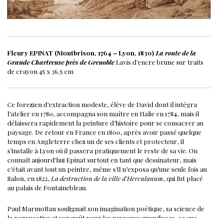
Fleury EPINAT (Montbrison, 1764 – Lyon, 1830)
La route de la
Grande Chartreuse près de Grenoble
Lavis d’encre brune sur traits
de crayon
45 x 36,5 cm
Ce forezien d’extraction modeste, élève de David dont il intégra
l’atelier en 1780, accompagna son maître en Italie en 1784, mais il
délaissera rapidement la peinture d’histoire pour se consacrer au
paysage. De retour en France en 1800, après avoir passé quelque
temps en Angleterre chez un de ses clients et protecteur, il
s’installe à Lyon où il passera pratiquement le reste de sa vie.
On
connaît aujourd’hui Epinat surtout en tant que dessinateur, mais
c’était avant tout un peintre, même s’il n’exposa qu’une seule fois au
Salon, en 1822,
La destruction de la ville d’Herculanum
, qui fut placé
au palais de Fontainebleau.
Paul Marmottan soulignait son imagination poétique, sa science de
la perspective et son goût pour les paysages grandioses, ce que