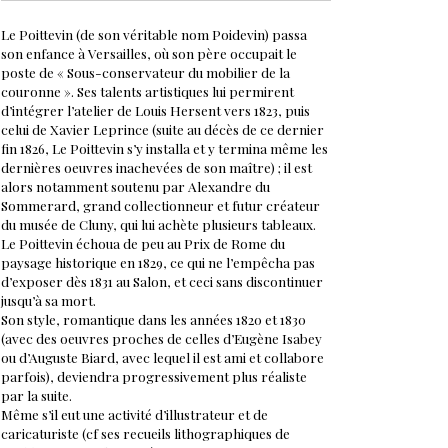
Le Poittevin (de son véritable nom Poidevin) passa
son enfance à Versailles, où son père occupait le
poste de « Sous-conservateur du mobilier de la
couronne ». Ses talents artistiques lui permirent
d’intégrer l’atelier de Louis Hersent vers 1823, puis
celui de Xavier Leprince (suite au décès de ce dernier
fin 1826, Le Poittevin s’y installa et y termina même les
dernières oeuvres inachevées de son maître) ; il est
alors notamment soutenu par Alexandre du
Sommerard, grand collectionneur et futur créateur
du musée de Cluny, qui lui achète plusieurs tableaux.
Le Poittevin échoua de peu au Prix de Rome du
paysage historique en 1829, ce qui ne l’empêcha pas
d’exposer dès 1831 au Salon, et ceci sans discontinuer
jusqu’à sa mort.
Son style, romantique dans les années 1820 et 1830
(avec des oeuvres proches de celles d’Eugène Isabey
ou d’Auguste Biard, avec lequel il est ami et collabore
parfois), deviendra progressivement plus réaliste
par la suite.
Même s’il eut une activité d’illustrateur et de
caricaturiste (cf ses recueils lithographiques de