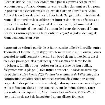
Elève d’Isidore Pils, Duez commence par les genres religieux et
académiques, qu’il abandonnera vers le milieu des années 1870 pour
le portrait (il a également été l’élève de Carolus Duran aux Beaux-
Arts) et les scènes de plein-air. Proche de Sargent et admirateur de
Manet, il appartient à la sphère des impressionnistes « réalistes » ;
poésie et sensibilité se dégagent de ses oeuvres, notamment de ses
pastels vibrants, d’une qualité comparée à ceux de Degas. Il fut un
des rares souscripteurs à faire entrer l’
Olympia
(Salon de 1865) de
Manet au Louvre en 1890.
Exposant au Salon à partir de 1868, Duez s’installe à Villerville, entre
Trouville et Honfleur, en 1877 ; directement sur le motif ou bien dans
son atelier entièrement vitré situé en bord de mer, il exécute aussi
bien des paysages, des marines que des scènes de la vie locale
(pêcheurs, familles bourgeoises sur la terrasse de leurs villas,
élégantes sur la plage…). Dès 1878 il consacre un tableau au village
de pêcheurs :
Le chemin difficile dans les moulières de Villerville
; si la
composition est différente (centrée sur une élégante parisienne
regardant des pêcheuses de moules), l’atmosphère avec un ciel gris
est la même que dans notre aquarelle. Sur le même thème, Duez
présentera une aquarelle,
Le soir dans les moulières, Villerville
, à
l’exposition de 1886 de la Société d’aquarellistes français.