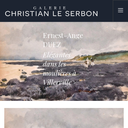
ACCUEIL
Ernest-Ange
ŒUVRES
DUEZ
GALERIE
Elégantes
CONTACT
dans les
SEARCH SITE
moulières à
Villerville