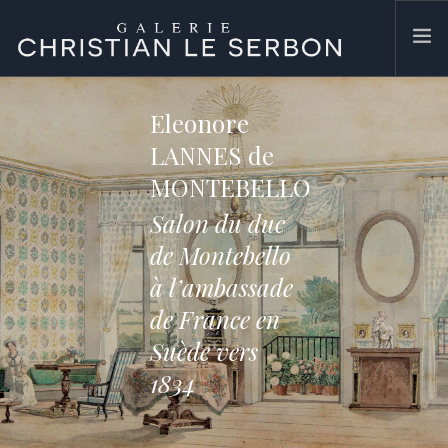
ACCUEIL
Eleonore
ŒUVRES
LANNES de
GALERIE
MONTEBELLO
CONTACT
Salon du duc
SEARCH SITE
de Montebello
à l’ambassade
de France en
Suède vers
1834