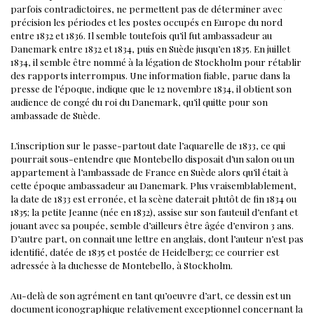
parfois contradictoires, ne permettent pas de déterminer avec
précision les périodes et les postes occupés en Europe du nord
entre 1832 et 1836.
Il semble toutefois qu’il fut ambassadeur au
Danemark entre 1832 et 1834, puis en Suède jusqu’en 1835. En juillet
1834, il semble être nommé à la légation de Stockholm pour rétablir
des rapports interrompus. Une information fiable, parue dans la
presse de l’époque, indique que le 12 novembre 1834, il obtient son
audience de congé du roi du Danemark, qu’il quitte pour son
ambassade de Suède.
L’inscription sur le passe-partout date l’aquarelle de 1833, ce qui
pourrait sous-entendre que Montebello disposait d’un salon ou un
appartement à l’ambassade de France en Suède alors qu’il était à
cette époque ambassadeur au Danemark. Plus vraisemblablement,
la date de 1833 est erronée, et la scène daterait plutôt de fin 1834 ou
1835; la petite Jeanne (née en 1832), assise sur son fauteuil d’enfant et
jouant avec sa poupée, semble d’ailleurs être âgée d’environ 3 ans.
D’autre part, on connait une lettre en anglais, dont l’auteur n’est pas
identifié, datée de 1835 et postée de Heidelberg; ce courrier est
adressée à la duchesse de Montebello, à Stockholm.
Au-delà de son agrément en tant qu’oeuvre d’art, ce dessin est un
document iconographique relativement exceptionnel concernant la