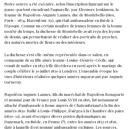
Notre oeuvre a été exécutée, selon l’inscription figurant sur le
passe-partout encadrant l’aquarelle, par Eleonore Jenkinson, la
femme de Napoléon-Auguste Lannes, duc de Montebello (1801,
Paris – 1874, Mareuil sur Ay), qui était ambassadeur en Suède à
l’époque.
Comme un certain nombre de jeunes femmes de la bonne
société du temps, la duchesse de Montebello avait reçu des leçons
de dessin, qui permettaient de réaliser des portraits de proches,
des natures mortes de fleurs ou des intérieurs.
La duchesse s’est elle-même représentée dans ce salon, en
compagnie de sa fille aînée Jeanne-Louise-Désirée-Cécile, qui
venait de naître en 1832 (elle décédera en 1905) après le mariage du
couple célébré le 10 juillet 1830 à Londres. L’ensemble évoque les
vues d’intérieurs réalisées quelques années auparavant par Auguste
Garneray.
Napoléon Auguste Lannes, fils du maréchal de Napoléon Bonaparte
et nommé pair de France par Louis XVIII en 1815, fut notamment
attaché d’ambassade à Rome auprès de Chateaubriand à la fin des
années 1820. Rallié à Louis-Philippe, il siégea à la Chambre des pairs
(1830-32), avant d’occuper divers postes diplomatiques au
Danemark, en Suède, en Prusse (?), entre les années 1832 et 1836,
date à laquelle il est nommé ambassadeur en Suisse.
Les sources,