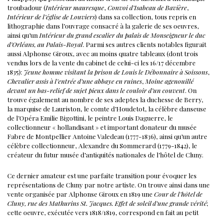
troubadour (
Intérieur mauresque
,
Convoi d’Isabeau de Bavière
,
Intérieur de l’église de Louviers
) dans sa collection, tous repris en
lithographie dans l’ouvrage consacré à la galerie de ses oeuvres,
ainsi qu’un
Intérieur du grand escalier du palais de Monseigneur le duc
d’Orléans, au Palais-Royal
. Parmi ses autres clients notables figurait
aussi Alphonse Giroux, avec au moins quatre tableaux (dont trois
vendus lors de la vente du cabinet de celui-ci les 16/17 décembre
1835):
Jeune homme visitant la prison de Louis le Débonnaire à Soissons
,
Chevalier assis à l’entrée d’une abbaye en ruines
,
Moine agenouillé
devant un bas-relief de sujet pieux dans le couloir d’un couvent
. On
trouve également au nombre de ses adeptes la duchesse de Berry,
la marquise de Lauriston, le comte d’Houdetot, la célèbre danseuse
de l’Opéra Emilie Bigottini, le peintre Louis Daguerre, le
collectionneur « hollandisant » et important donateur du musée
Fabre de Montpellier Antoine Valedeau (1777-1836), ainsi qu’un autre
célèbre collectionneur, Alexandre du Sommerard (1779-1842), le
créateur du futur musée d’antiquités nationales de l’hôtel de Cluny.
Ce dernier amateur est une parfaite transition pour évoquer les
représentations de Cluny par notre artiste.
On trouve ainsi dans une
vente organisée par Alphonse Giroux en 1819 une
Cour de l’hôtel de
Cluny, rue des Mathurins St. Jacques. Effet de soleil d’une grande vérité
;
cette oeuvre, exécutée vers 1818/1819, correspond en fait au petit