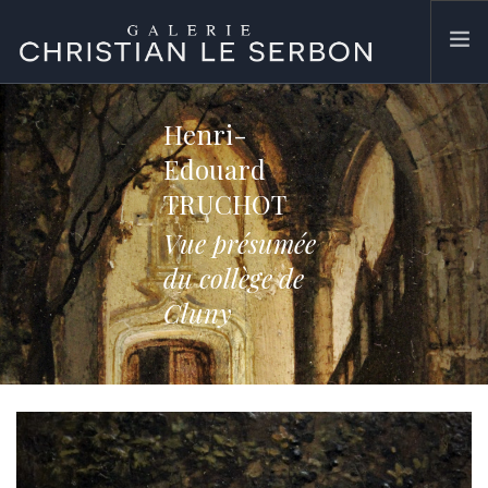
ACCUEIL
Henri-
ŒUVRES
Edouard
GALERIE
TRUCHOT
CONTACT
Vue présumée
SEARCH SITE
du collège de
Cluny