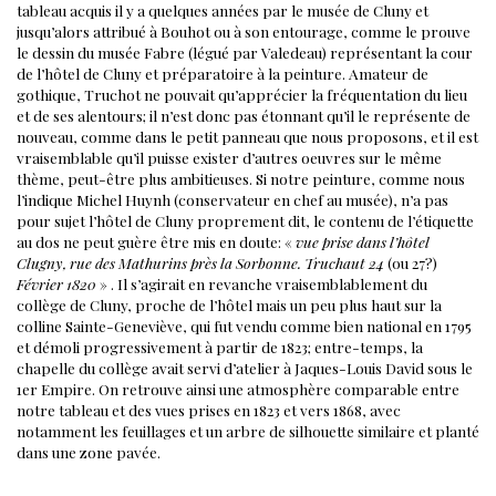
tableau acquis il y a quelques années par le musée de Cluny et
jusqu’alors attribué à Bouhot ou à son entourage, comme le prouve
le dessin du musée Fabre (légué par Valedeau) représentant la cour
de l’hôtel de Cluny et préparatoire à la peinture. Amateur de
gothique, Truchot ne pouvait qu’apprécier la fréquentation du lieu
et de ses alentours; il n’est donc pas étonnant qu’il le représente de
nouveau, comme dans le petit panneau que nous proposons, et il est
vraisemblable qu’il puisse exister d’autres oeuvres sur le même
thème, peut-être plus ambitieuses.
Si notre peinture, comme nous
l’indique Michel Huynh (conservateur en chef au musée), n’a pas
pour sujet l’hôtel de Cluny proprement dit, le contenu de l’étiquette
au dos ne peut guère être mis en doute: «
vue prise dans l’hôtel
Clugny, rue des Mathurins près la Sorbonne. Truchaut 24
(ou 27?)
Février 1820
» . Il s’agirait en revanche vraisemblablement du
collège de Cluny, proche de l’hôtel mais un peu plus haut sur la
colline Sainte-Geneviève, qui fut vendu comme bien national en 1795
et démoli progressivement à partir de 1823; entre-temps, la
chapelle du collège avait servi d’atelier à Jaques-Louis David sous le
1er Empire. On retrouve ainsi une atmosphère comparable entre
notre tableau et des vues prises en 1823 et vers 1868, avec
notamment les feuillages et un arbre de silhouette similaire et planté
dans une zone pavée.