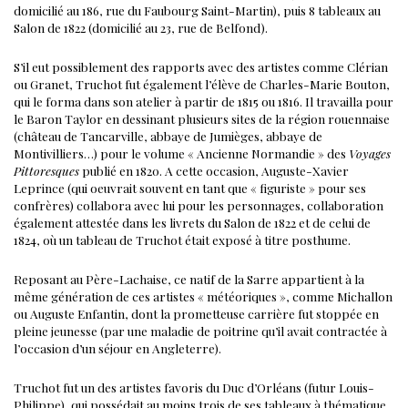
domicilié au 186, rue du Faubourg Saint-Martin), puis 8 tableaux au
Salon de 1822 (domicilié au 23, rue de Belfond).
S’il eut possiblement des rapports avec des artistes comme Clérian
ou Granet, Truchot fut également l’élève de Charles-Marie Bouton,
qui le forma dans son atelier à partir de 1815 ou 1816.
Il travailla pour
le Baron Taylor en dessinant plusieurs sites de la région rouennaise
(château de Tancarville, abbaye de Jumièges, abbaye de
Montivilliers…) pour le volume « Ancienne Normandie » des
Voyages
Pittoresques
publié en 1820. A cette occasion, Auguste-Xavier
Leprince (qui oeuvrait souvent en tant que « figuriste » pour ses
confrères) collabora avec lui pour les personnages, collaboration
également attestée dans les livrets du Salon de 1822 et de celui de
1824, où un tableau de Truchot était exposé à titre posthume.
Reposant au Père-Lachaise, ce natif de la Sarre appartient à la
même génération de ces artistes « météoriques », comme Michallon
ou Auguste Enfantin, dont la prometteuse carrière fut stoppée en
pleine jeunesse (par une maladie de poitrine qu’il avait contractée à
l’occasion d’un séjour en Angleterre).
Truchot fut un des artistes favoris du Duc d’Orléans (futur Louis-
Philippe), qui possédait au moins trois de ses tableaux à thématique