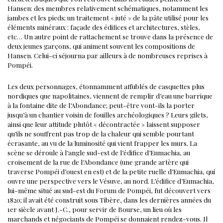
Hansen: des membres relativement schématiques, notamment les
jambes et les pieds; un traitement « juté » de la pâte utilisé pour les
éléments minéraux : façade des édifices et architectures, stèles,
etc…
Un autre point de rattachement se trouve dans la présence de
deux jeunes garçons, qui animent souvent les compositions de
Hansen. Celui-ci séjourna par ailleurs à de nombreuses reprises à
Pompéi.
Les deux personnages, étonnamment affublés de casquettes plus
nordiques que napolitaines, viennent de remplir d’eau une barrique
à la fontaine dite de l’Abondance; peut-être vont-ils la porter
jusqu’à un chantier voisin de fouilles archéologiques ? Leurs gilets,
ainsi que leur attitude plutôt « décontractée » laissent supposer
qu’ils ne souffrent pas trop de la chaleur qui semble pourtant
écrasante, au vu de la luminosité qui vient frapper les murs.
La
scène se déroule à l’angle sud-est de l’édifice d’Eumachia, au
croisement de la rue de l’Abondance (une grande artère qui
traverse Pompéi d’ouest en est) et de la petite ruelle d’Eumachia, qui
ouvre une perspective vers le Vésuve, au nord.
L’édifice d’Eumachia,
lui-même situé au sud-est du Forum de Pompéi, fut découvert vers
1820; il avait été construit sous Tibère, dans les dernières années du
1er siècle avant J.-C., pour servir de Bourse, un lieu où les
marchands et négociants de Pompéi se donnaient rendez-vous. Il