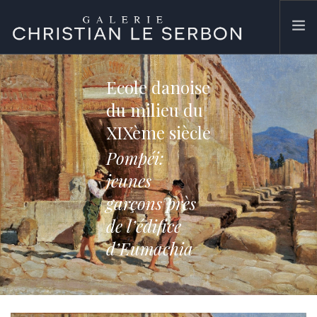
ACCUEIL
Ecole danoise
ŒUVRES
du milieu du
GALERIE
XIXème siècle
CONTACT
Pompéi:
SEARCH SITE
jeunes
garçons près
de l’édifice
d’Eumachia