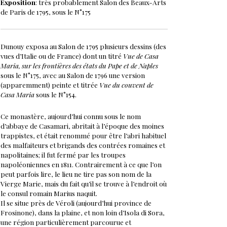
Exposition
: très probablement Salon des Beaux-Arts
de Paris de 1795, sous le N°175
Dunouy exposa au Salon de 1795 plusieurs dessins (des
vues d’Italie ou de France) dont un titré
Vue de Casa
Maria, sur les frontières des états du Pape et de Naples
sous le N°175, avec au Salon de 1796 une version
(apparemment) peinte et titrée
Vue du couvent de
Casa Maria
sous le N°154.
Ce monastère, aujourd’hui connu sous le nom
d’abbaye de Casamari, abritait à l’époque des moines
trappistes, et était renommé pour être l’abri habituel
des malfaiteurs et brigands des contrées romaines et
napolitaines; il fut fermé par les troupes
napoléoniennes en 1811. Contrairement à ce que l’on
peut parfois lire, le lieu ne tire pas son nom de la
Vierge Marie, mais du fait qu’il se trouve à l’endroit où
le consul romain Marius naquit.
Il se situe près de Véroli (aujourd’hui province de
Frosinone), dans la plaine, et non loin d’Isola di Sora,
une région particulièrement parcourue et