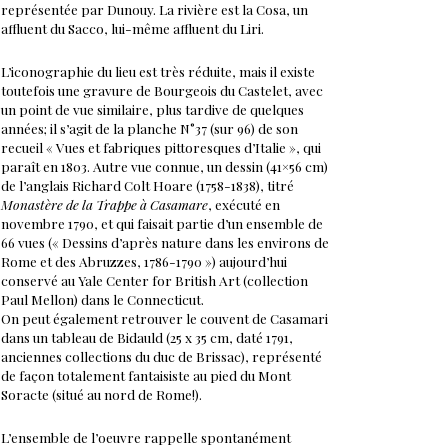
représentée par Dunouy. La rivière est la Cosa, un
affluent du Sacco, lui-même affluent du Liri.
L’iconographie du lieu est très réduite, mais il existe
toutefois une gravure de Bourgeois du Castelet, avec
un point de vue similaire, plus tardive de quelques
années; il s’agit de la planche N°37 (sur 96) de son
recueil « Vues et fabriques pittoresques d’Italie », qui
paraît en 1803. Autre vue connue, un dessin (41×56 cm)
de l’anglais Richard Colt Hoare (1758-1838), titré
Monastère de la Trappe à Casamare
, exécuté en
novembre 1790, et qui faisait partie d’un ensemble de
66 vues (« Dessins d’après nature dans les environs de
Rome et des Abruzzes, 1786-1790 ») aujourd’hui
conservé au Yale Center for British Art (collection
Paul Mellon) dans le Connecticut.
On peut également retrouver le couvent de Casamari
dans un tableau de Bidauld (25 x 35 cm, daté 1791,
anciennes collections du duc de Brissac), représenté
de façon totalement fantaisiste au pied du Mont
Soracte (situé au nord de Rome!).
L’ensemble de l’oeuvre rappelle spontanément