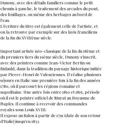
Dunouy, avec des détails familiers comme le petit
chemin à gauche, le traitement des arcades du pont,
des feuillages, ou même des herbages au bord de
l’eau.
L’écriture du titre est également celle de l’artiste, et
on la retrouve par exemple sur des lavis franciliens
de la fin du XVIIIème siècle.
Important artiste néo-classique de la fin du 18ème et
du premiers tiers du 19ème siècle, Dunouy s’inscrit,
avec des peintres comme Jean-Victor Bertin ou
Bidauld, dans la tradition du paysage historique initiée
par Pierre-Henri de Valenciennes. Il réalise plusieurs
séjours en Italie: une première fois à la fin des années
1780, où il parcourt les régions romaine et
napolitaine. Une autre fois entre 1810 et 1815, période
où il est le peintre officiel de Murat au Royaume de
Naples. Il continue à recevoir des commandes
royales sous Louis XVIII.
Il expose au Salon à partir de 1791 (date de son retour
d’Italie) jusqu’en 1833.