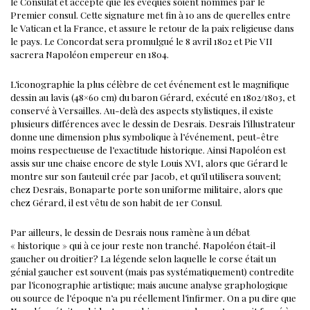
le Consulat et accepte que les évêques soient nommés par le
Premier consul. Cette signature met fin à 10 ans de querelles entre
le Vatican et la France, et assure le retour de la paix religieuse dans
le pays. Le Concordat sera promulgué le 8 avril 1802 et Pie VII
sacrera Napoléon empereur en 1804.
L’iconographie la plus célèbre de cet événement est le magnifique
dessin au lavis (48×60 cm) du baron Gérard, exécuté en 1802/1803, et
conservé à Versailles.
Au-delà des aspects stylistiques, il existe
plusieurs différences avec le dessin de Desrais.
Desrais l’illustrateur
donne une dimension plus symbolique à l’événement, peut-être
moins respectueuse de l’exactitude historique. Ainsi Napoléon est
assis sur une chaise encore de style Louis XVI, alors que Gérard le
montre sur son fauteuil crée par Jacob, et qu’il utilisera souvent;
chez Desrais, Bonaparte porte son uniforme militaire, alors que
chez Gérard, il est vêtu de son habit de 1er Consul.
Par ailleurs, le dessin de Desrais nous ramène à un débat
« historique » qui à ce jour reste non tranché. Napoléon était-il
gaucher ou droitier? La légende selon laquelle le corse était un
génial gaucher est souvent (mais pas systématiquement) contredite
par l’iconographie artistique; mais aucune analyse graphologique
ou source de l’époque n’a pu réellement l’infirmer. On a pu dire que