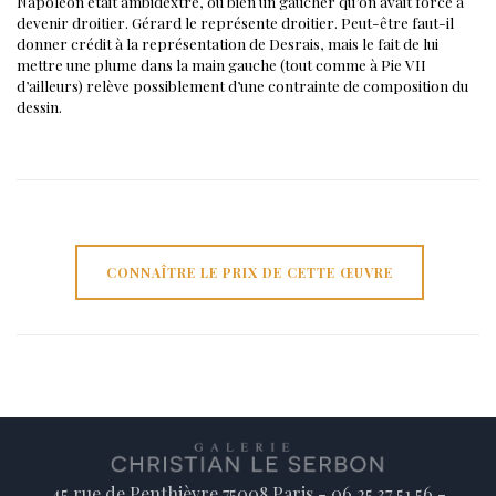
Napoléon était ambidextre, ou bien un gaucher qu’on avait forcé à
devenir droitier. Gérard le représente droitier.
Peut-être faut-il
donner crédit à la représentation de Desrais, mais le fait de lui
mettre une plume dans la main gauche (tout comme à Pie VII
d’ailleurs) relève possiblement d’une contrainte de composition du
dessin.
CONNAÎTRE LE PRIX DE CETTE ŒUVRE
45 rue de Penthièvre 75008 Paris - 06 25 37 51 56 -