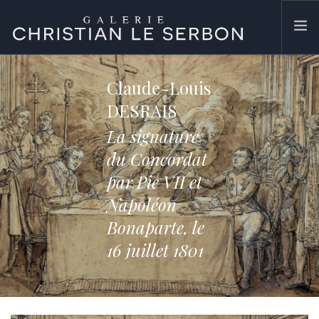
ACCUEIL
Claude-Louis
ŒUVRES
DESRAIS
GALERIE
La signature
CONTACT
du Concordat
SEARCH SITE
par Pie VII et
Napoléon
Bonaparte, le
16 juillet 1801