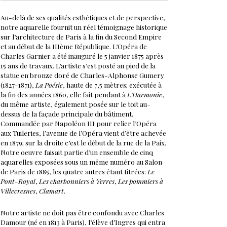
Au-delà de ses qualités esthétiques et de perspective,
notre aquarelle fournit un réel témoignage historique
sur l’architecture de Paris à la fin du Second Empire
et au début de la IIIème République. L’Opéra de
Charles Garnier a été inauguré le 5 janvier 1875 après
15 ans de travaux. L’artiste s’est posté au pied de la
statue en bronze doré de Charles-Alphonse Gumery
(1827-1871),
La Poésie
, haute de 7,5 mètres; exécutée à
la fin des années 1860, elle fait pendant à
L’Harmonie
,
du même artiste, également posée sur le toit au-
dessus de la façade principale du bâtiment.
Commandée par Napoléon III pour relier l’Opéra
aux Tuileries, l’avenue de l’Opéra vient d’être achevée
en 1879; sur la droite c’est le début de la rue de la Paix.
Notre oeuvre faisait partie d’un ensemble de cinq
aquarelles exposées sous un même numéro au Salon
de Paris de 1885, les quatre autres étant titrées:
Le
Pont-Royal
,
Les charbonniers à Yerres
,
Les pommiers à
Villecresnes
,
Clamart
.
Notre artiste ne doit pas être confondu avec Charles
Damour (né en 1813 à Paris), l’élève d’Ingres qui entra