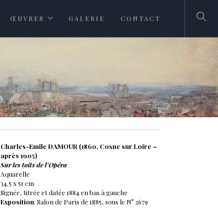
ŒUVRES
GALERIE
CONTACT
Charles-Emile DAMOUR (1860, Cosne sur Loire –
après 1905)
Sur les toits de l’Opéra
Aquarelle
34,5 x 51 cm
Signée, titrée et datée 1884 en bas à gauche
Exposition
: Salon de Paris de 1885, sous le N° 2679