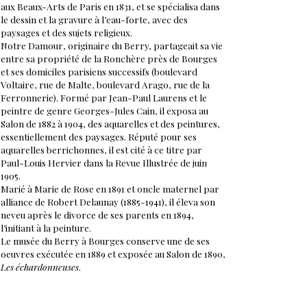
aux Beaux-Arts de Paris en 1831, et se spécialisa dans
le dessin et la gravure à l’eau-forte, avec des
paysages et des sujets religieux.
Notre Damour, originaire du Berry, partageait sa vie
entre sa propriété de la Ronchère près de Bourges
et ses domiciles parisiens successifs (boulevard
Voltaire, rue de Malte, boulevard Arago, rue de la
Ferronnerie). Formé par Jean-Paul Laurens et le
peintre de genre Georges-Jules Cain, il exposa au
Salon de 1882 à 1904, des aquarelles et des peintures,
essentiellement des paysages. Réputé pour ses
aquarelles berrichonnes, il est cité à ce titre par
Paul-Louis Hervier dans la Revue Illustrée de juin
1905.
Marié à Marie de Rose en 1891 et oncle maternel par
alliance de Robert Delaunay (1885-1941), il éleva son
neveu après le divorce de ses parents en 1894,
l’initiant à la peinture.
Le musée du Berry à Bourges conserve une de ses
oeuvres exécutée en 1889 et exposée au Salon de 1890,
Les échardonneuses
.