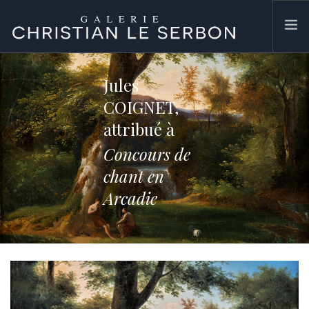
ACCUEIL
Jules
ŒUVRES
COIGNET,
GALERIE
attribué à
CONTACT
Concours de
SEARCH SITE
chant en
Arcadie