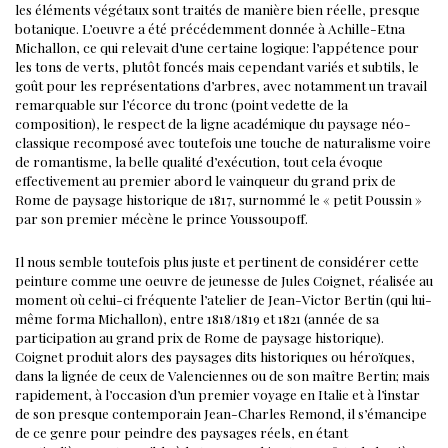
les éléments végétaux sont traités de manière bien réelle, presque
botanique.
L’oeuvre a été précédemment donnée à Achille-Etna
Michallon, ce qui relevait d’une certaine logique: l’appétence pour
les tons de verts, plutôt foncés mais cependant variés et subtils, le
goût pour les représentations d’arbres, avec notamment un travail
remarquable sur l’écorce du tronc (point vedette de la
composition), le respect de la ligne académique du paysage néo-
classique recomposé avec toutefois une touche de naturalisme voire
de romantisme, la belle qualité d’exécution, tout cela évoque
effectivement au premier abord le vainqueur du grand prix de
Rome de paysage historique de 1817, surnommé le « petit Poussin »
par son premier mécène le prince Youssoupoff.
Il nous semble toutefois plus juste et pertinent de considérer cette
peinture comme une oeuvre de jeunesse de Jules Coignet, réalisée au
moment où celui-ci fréquente l’atelier de Jean-Victor Bertin (qui lui-
même forma Michallon), entre 1818/1819 et 1821 (année de sa
participation au grand prix de Rome de paysage historique).
Coignet produit alors des paysages dits historiques ou héroïques,
dans la lignée de ceux de Valenciennes ou de son maître Bertin; mais
rapidement, à l’occasion d’un premier voyage en Italie et à l’instar
de son presque contemporain Jean-Charles Remond, il s’émancipe
de ce genre pour peindre des paysages réels, en étant