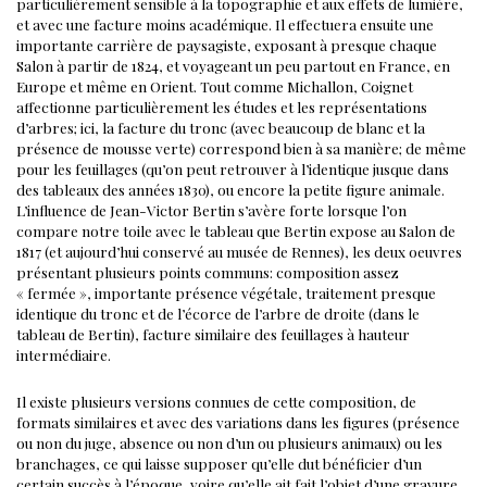
particulièrement sensible à la topographie et aux effets de lumière,
et avec une facture moins académique. Il effectuera ensuite une
importante carrière de paysagiste, exposant à presque chaque
Salon à partir de 1824, et voyageant un peu partout en France, en
Europe et même en Orient.
Tout comme Michallon, Coignet
affectionne particulièrement les études et les représentations
d’arbres; ici, la facture du tronc (avec beaucoup de blanc et la
présence de mousse verte) correspond bien à sa manière; de même
pour les feuillages (qu’on peut retrouver à l’identique jusque dans
des tableaux des années 1830), ou encore la petite figure animale.
L’influence de Jean-Victor Bertin s’avère forte lorsque l’on
compare notre toile avec le tableau que Bertin expose au Salon de
1817 (et aujourd’hui conservé au musée de Rennes), les deux oeuvres
présentant plusieurs points communs: composition assez
« fermée », importante présence végétale, traitement presque
identique du tronc et de l’écorce de l’arbre de droite (dans le
tableau de Bertin), facture similaire des feuillages à hauteur
intermédiaire.
Il existe plusieurs versions connues de cette composition, de
formats similaires et avec des variations dans les figures (présence
ou non du juge, absence ou non d’un ou plusieurs animaux) ou les
branchages, ce qui laisse supposer qu’elle dut bénéficier d’un
certain succès à l’époque, voire qu’elle ait fait l’objet d’une gravure.