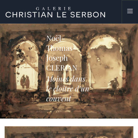
ACCUEIL
Noël-
ŒUVRES
Thomas-
GALERIE
Joseph
CONTACT
CLERIAN
SEARCH SITE
Moines dans
le cloître d’un
couvent