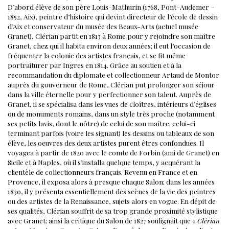
D’abord élève de son père Louis-Mathurin (1768, Pont-Audemer –
1852, Aix), peintre d’histoire qui devint directeur de l’école de dessin
d’Aix et conservateur du musée des Beaux-Arts (actuel musée
Granet), Clérian partit en 1813 à Rome pour y rejoindre son maître
Granet, chez qui il habita environ deux années; il eut l’occasion de
fréquenter la colonie des artistes français, et se fit même
portraiturer par Ingres en 1814. Grâce au soutien et à la
recommandation du diplomate et collectionneur Artaud de Montor
auprès du gouverneur de Rome, Clérian put prolonger son séjour
dans la ville éternelle pour y perfectionner son talent.
Auprès de
Granet, il se spécialisa dans les vues de cloîtres, intérieurs d’églises
ou de monuments romains, dans un style très proche (notamment
ses petits lavis, dont le nôtre) de celui de son maître; celui-ci
terminant parfois (voire les signant) les dessins ou tableaux de son
élève, les oeuvres des deux artistes purent êtres confondues.
Il
voyagea à partir de 1820 avec le comte de Forbin (ami de Granet) en
Sicile et à Naples, où il s’installa quelque temps, y acquérant la
clientèle de collectionneurs français.
Revenu en France et en
Provence, il exposa alors à presque chaque Salon; dans les années
1830, il y présenta essentiellement des scènes de la vie des peintres
ou des artistes de la Renaissance, sujets alors en vogue.
En dépit de
ses qualités, Clérian souffrit de sa trop grande proximité stylistique
avec Granet; ainsi la critique du Salon de 1827 soulignait que «
Clérian