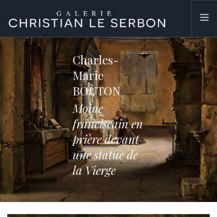
ACCUEIL
Charles-
ŒUVRES
Marie
GALERIE
BOUTON
CONTACT
Moine
SEARCH SITE
franciscain en
prière devant
une statue de
la Vierge