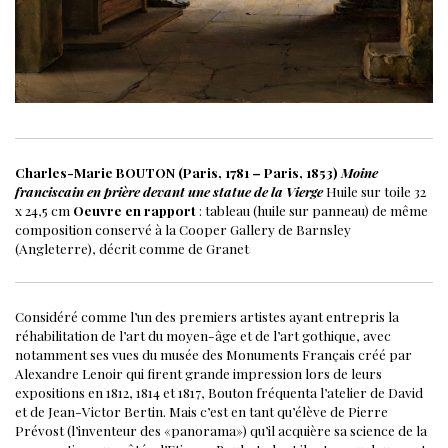
Charles-Marie BOUTON (Paris, 1781 – Paris, 1853)
Moine
franciscain en prière devant une statue de la Vierge
Huile sur toile
32
x 24,5 cm
Oeuvre en rapport
: tableau (huile sur panneau) de même
composition conservé à la Cooper Gallery de Barnsley
(Angleterre), décrit comme de Granet
Considéré comme l’un des premiers artistes ayant entrepris la
réhabilitation de l’art du moyen-âge et de l’art gothique, avec
notamment ses vues du musée des Monuments Français créé par
Alexandre Lenoir qui firent grande impression lors de leurs
expositions en 1812, 1814 et 1817, Bouton fréquenta l’atelier de David
et de Jean-Victor Bertin. Mais c’est en tant qu’élève de Pierre
Prévost (l’inventeur des «panorama») qu’il acquière sa science de la