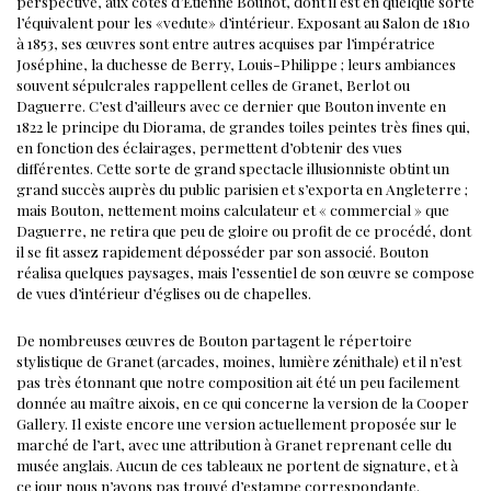
perspective, aux côtés d’Etienne Bouhot, dont il est en quelque sorte
l’équivalent pour les «vedute» d’intérieur.
Exposant au Salon de 1810
à 1853, ses œuvres sont entre autres acquises par l’impératrice
Joséphine, la duchesse de Berry, Louis-Philippe ; leurs ambiances
souvent sépulcrales rappellent celles de Granet, Berlot ou
Daguerre. C’est d’ailleurs avec ce dernier que Bouton invente en
1822 le principe du Diorama, de grandes toiles peintes très fines qui,
en fonction des éclairages, permettent d’obtenir des vues
différentes. Cette sorte de grand spectacle illusionniste obtint un
grand succès auprès du public parisien et s’exporta en Angleterre ;
mais Bouton, nettement moins calculateur et « commercial » que
Daguerre, ne retira que peu de gloire ou profit de ce procédé, dont
il se fit assez rapidement déposséder par son associé.
Bouton
réalisa quelques paysages, mais l’essentiel de son œuvre se compose
de vues d’intérieur d’églises ou de chapelles.
De nombreuses œuvres de Bouton partagent le répertoire
stylistique de Granet (arcades, moines, lumière zénithale) et il n’est
pas très étonnant que notre composition ait été un peu facilement
donnée au maître aixois, en ce qui concerne la version de la Cooper
Gallery. Il existe encore une version actuellement proposée sur le
marché de l’art, avec une attribution à Granet reprenant celle du
musée anglais.
Aucun de ces tableaux ne portent de signature, et à
ce jour nous n’avons pas trouvé d’estampe correspondante.