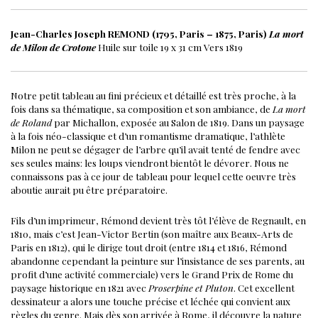
Jean-Charles Joseph REMOND (1795, Paris – 1875, Paris)
La mort
de Milon de Crotone
Huile sur toile
19 x 31 cm
Vers 1819
Notre petit tableau au fini précieux et détaillé est très proche, à la
fois dans sa thématique, sa composition et son ambiance, de
La mort
de Roland
par Michallon, exposée au Salon de 1819. Dans un paysage
à la fois néo-classique et d’un romantisme dramatique, l’athlète
Milon ne peut se dégager de l’arbre qu’il avait tenté de fendre avec
ses seules mains: les loups viendront bientôt le dévorer.
Nous ne
connaissons pas à ce jour de tableau pour lequel cette oeuvre très
aboutie aurait pu être préparatoire.
Fils d’un imprimeur, Rémond devient très tôt l’élève de Regnault, en
1810, mais c’est Jean-Victor Bertin (son maître aux Beaux-Arts de
Paris en 1812), qui le dirige tout droit (entre 1814 et 1816, Rémond
abandonne cependant la peinture sur l’insistance de ses parents, au
profit d’une activité commerciale) vers le Grand Prix de Rome du
paysage historique en 1821 avec
Proserpine et Pluton
. Cet excellent
dessinateur a alors une touche précise et léchée qui convient aux
règles du genre. Mais dès son arrivée à Rome, il découvre la nature