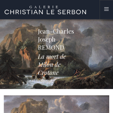
ACCUEIL
Jean-Charles
ŒUVRES
Joseph
GALERIE
REMOND
CONTACT
La mort de
SEARCH SITE
Milon de
Crotone