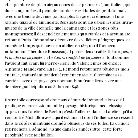
et la peinture de plein air; au cours de ce premier séjour italien, qui
dure cinq années, il peint de nombreuses études de petit format,
avec une touche devenue parfois plus large et crémeuse, et une
grande qualité de luminosité.
Ses sujets sont aussi bien les sites intra-
muros de la ville éternelle que la campagne et les zones plus
montagneuses; il descend également jusqu’à Naples et Paestum.
De
retour à Paris, Rémond se découvre des velléités pédagogiques, et
en même temps qu’il ouvre un atelier en 1827 (où il formera
notamment Théodore Rousseau), il publie deux traités théoriques, «
Principes de paysages
» et «
Cours complet de paysages
», tout comme
l’avaient fait avant lui Pierre-Henri de Valenciennes ou encore
Alphonse Mandevare.
En 1842, Rémond retournera plusieurs mois
en Italie, s’attardant particulièrement en Sicile. Il terminera sa
carrière avec des paysages normands ou franciliens, avec une
dernière participation au Salon en 1848.
Notre toile correspond donc aux débuts de Rémond, alors qu’il
pratique encore assidument le paysage historique néo-classique
appris dans l’atelier de Bertin ; c’est d’ailleurs dans cet atelier qu’il a
rencontré Michallon avec qui il est ami, et dont l’influence se ressent
dans le côté romantique donné à plusieurs de ses toiles. La critique
reprochera à Rémond, jusque dans les années 1830, cette forte
proximité avec Michallon.