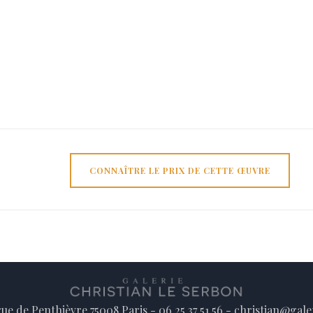
CONNAÎTRE LE PRIX DE CETTE ŒUVRE
rue de Penthièvre 75008 Paris - 06 25 37 51 56 - christian@gale