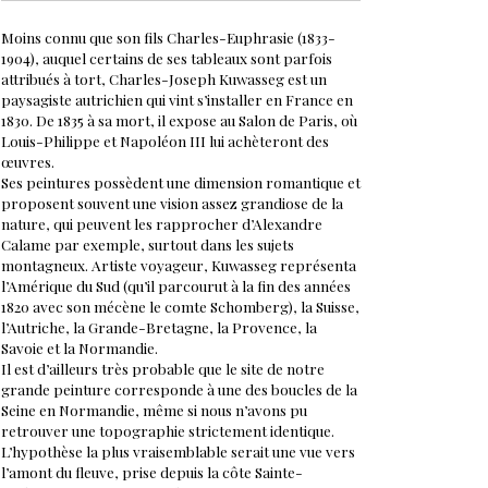
Moins connu que son fils Charles-Euphrasie (1833-
1904), auquel certains de ses tableaux sont parfois
attribués à tort, Charles-Joseph Kuwasseg est un
paysagiste autrichien qui vint s’installer en France en
1830. De 1835 à sa mort, il expose au Salon de Paris, où
Louis-Philippe et Napoléon III lui achèteront des
œuvres.
Ses peintures possèdent une dimension romantique et
proposent souvent une vision assez grandiose de la
nature, qui peuvent les rapprocher d’Alexandre
Calame par exemple, surtout dans les sujets
montagneux. Artiste voyageur, Kuwasseg représenta
l’Amérique du Sud (qu’il parcourut à la fin des années
1820 avec son mécène le comte Schomberg), la Suisse,
l’Autriche, la Grande-Bretagne, la Provence, la
Savoie et la Normandie.
Il est d’ailleurs très probable que le site de notre
grande peinture corresponde à une des boucles de la
Seine en Normandie, même si nous n’avons pu
retrouver une topographie strictement identique.
L’hypothèse la plus vraisemblable serait une vue vers
l’amont du fleuve, prise depuis la côte Sainte-