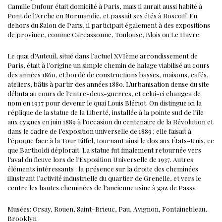
Camille Dufour était domicilié à Paris, mais il aurait aussi habité à
Pont de l’Arche en Normandie, et passait ses étés à Roscoff. En
dehors du Salon de Paris, il participait également à des expositions
de province, comme Carcassonne, Toulouse, Blois ou Le Havre.
Le quai d’Auteuil, situé dans l’actuel XVIème arrondissement de
Paris, était à l’origine un simple chemin de halage viabilisé au cours
des années 1860, et bordé de constructions basses, maisons, cafés,
ateliers, bâtis à partir des années 1880. L’urbanisation dense du site
débuta au cours de l’entre-deux-guerres, et celui-ci changea de
nom en 1937 pour devenir le quai Louis Blériot.
On distingue ici la
réplique de la statue de la Liberté, installée à la pointe sud de l’île
aux cygnes en juin 1889 à l’occasion du centenaire de la Révolution et
dans le cadre de l’exposition universelle de 1889 ; elle faisait à
l’époque face à la Tour Eiffel, tournant ainsi le dos aux États-Unis, ce
que Bartholdi déplorait. La statue fut finalement retournée vers
l’aval du fleuve lors de l’Exposition Universelle de 1937.
Autres
éléments intéressants : la présence sur la droite des cheminées
illustrant l’activité industrielle du quartier de Grenelle, et vers le
centre les hautes cheminées de l’ancienne usine à gaz de Passy.
Musées: Orsay, Rouen, Saint-Brieuc, Pau, Avignon, Fontainebleau,
Brooklyn