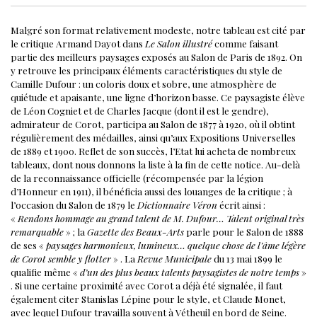
Malgré son format relativement modeste, notre tableau est cité par
le critique Armand Dayot dans
Le Salon illustré
comme faisant
partie des meilleurs paysages exposés au Salon de Paris de 1892. On
y retrouve les principaux éléments caractéristiques du style de
Camille Dufour : un coloris doux et sobre, une atmosphère de
quiétude et apaisante, une ligne d’horizon basse.
Ce paysagiste élève
de Léon Cogniet et de Charles Jacque (dont il est le gendre),
admirateur de Corot, participa au Salon de 1877 à 1920, où il obtint
régulièrement des médailles, ainsi qu’aux Expositions Universelles
de 1889 et 1900. Reflet de son succès, l’Etat lui acheta de nombreux
tableaux, dont nous donnons la liste à la fin de cette notice. Au-delà
de la reconnaissance officielle (récompensée par la légion
d’Honneur en 1911), il bénéficia aussi des louanges de la critique ; à
l’occasion du Salon de 1879 le
Dictionnaire Véron
écrit ainsi :
«
Rendons hommage au grand talent de M. Dufour… Talent original très
remarquable
» ; la
Gazette des Beaux-Arts
parle pour le Salon de 1888
de ses «
paysages harmonieux, lumineux… quelque chose de l’âme légère
de Corot semble y flotter
» . La
Revue Municipale
du 13 mai 1899 le
qualifie même «
d’un des plus beaux talents paysagistes de notre temps
»
.
Si une certaine proximité avec Corot a déjà été signalée, il faut
également citer Stanislas Lépine pour le style, et Claude Monet,
avec lequel Dufour travailla souvent à Vétheuil en bord de Seine.