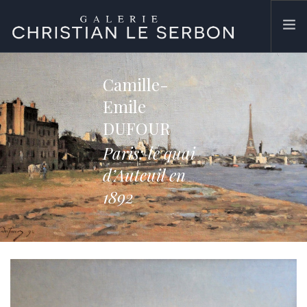
ACCUEIL
Camille-
ŒUVRES
Emile
GALERIE
DUFOUR
CONTACT
Paris: le quai
SEARCH SITE
d’Auteuil en
1892