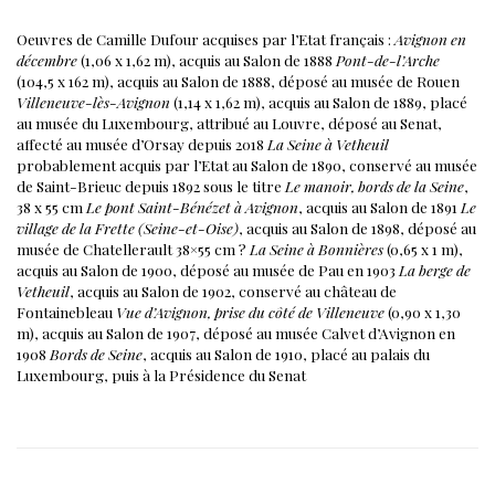
Oeuvres de Camille Dufour acquises par l’Etat français :
Avignon en
décembre
(1,06 x 1,62 m), acquis au Salon de 1888
Pont-de-l’Arche
(104,5 x 162 m), acquis au Salon de 1888, déposé au musée de Rouen
Villeneuve-lès-Avignon
(1,14 x 1,62 m), acquis au Salon de 1889, placé
au musée du Luxembourg, attribué au Louvre, déposé au Senat,
affecté au musée d’Orsay depuis 2018
La Seine à Vetheuil
probablement acquis par l’Etat au Salon de 1890, conservé au musée
de Saint-Brieuc depuis 1892 sous le titre
Le manoir, bords de la Seine
,
38 x 55 cm
Le pont Saint-Bénézet à Avignon
, acquis au Salon de 1891
Le
village de la Frette (Seine-et-Oise)
, acquis au Salon de 1898, déposé au
musée de Chatellerault 38×55 cm ?
La Seine à Bonnières
(0,65 x 1 m),
acquis au Salon de 1900, déposé au musée de Pau en 1903
La berge de
Vetheuil
, acquis au Salon de 1902, conservé au château de
Fontainebleau
Vue d’Avignon, prise du côté de Villeneuve
(0,90 x 1,30
m), acquis au Salon de 1907, déposé au musée Calvet d’Avignon en
1908
Bords de Seine
, acquis au Salon de 1910, placé au palais du
Luxembourg, puis à la Présidence du Senat