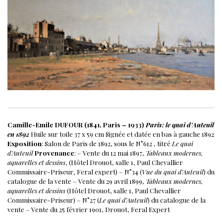
Camille-Emile DUFOUR (1841, Paris – 1933)
Paris: le quai d’Auteuil
en 1892
Huile sur toile
37 x 59 cm
Signée et datée en bas à gauche
1892
Exposition
: Salon de Paris de 1892, sous le N°612 , titré
Le quai
d’Auteuil
Provenance
:
– Vente du 12 mai 1897,
Tableaux modernes,
aquarelles et dessins
, (Hôtel Drouot, salle 1, Paul Chevallier
Commissaire-Priseur, Feral expert) – N°34 (
Vue du quai d’Auteuil
) du
catalogue de la vente
– Vente du 29 avril 1899,
Tableaux modernes,
aquarelles et dessins
(Hôtel Drouot, salle 1, Paul Chevallier
Commissaire-Priseur) – N°27 (
Le quai d’Auteuil
) du catalogue de la
vente
– Vente du 25 février 1901, Drouot, Feral Expert