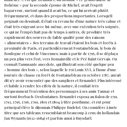
Bohème » par la seconde épouse de Michel, avait l’esprit
bagarreur, surtout quand il avait bu, ce qui lui arrivait plutôt
fréquemment, et dans des proportions importantes. Lorsqu’il
peignait ou dessinait, il était en revanche d’une nature très calme et
était très exigeant avec lui-même, avec une exécution très soignée,
ce qui ne l’empêchait pas de temps à autres, de produire très
rapidement des oeuvres de faible qualité pour des raisons
« alimentaires ».
Ses terrains de travail étaient les bois et forêts à
proximité de Paris, et particulièrement Fontainebleau, le bois de
Boulogne et celui de Vincennes; mais à partir de 1795, il se déplaça
un peu plus vers l’est, vers Romainville et le Pré Saint Gervais. On
connaît l’amusante anecdote, qui illustrait son côté quelque peu
« homme des bois », selon laquelle le roi Louis XVI, à l’issue d’une
journée de chasse en forêt de Fontainebleau en octobre 1787, aurait
dit n’y avoir rencontré que des sangliers et Bruandet.
Plus intéressé
et habile à rendre les effets de la nature, il confiait très
fréquemment l’exécution des personnages à ses amis Taunay et
surtout Swebach-Desfontaines.
Bruandet exposa au Salon de 1791,
1793, 1795, 1796, 1799, 1801 et 1804 à titre posthume, et eut pour
principal élève le dijonnais Philippe Budelot. On considère à juste
titre que ses tableaux ressemblaient beaucoup à ceux du hollandais
Jan Wynants (1632-1684) et parfois aussi à Ruysdaël.