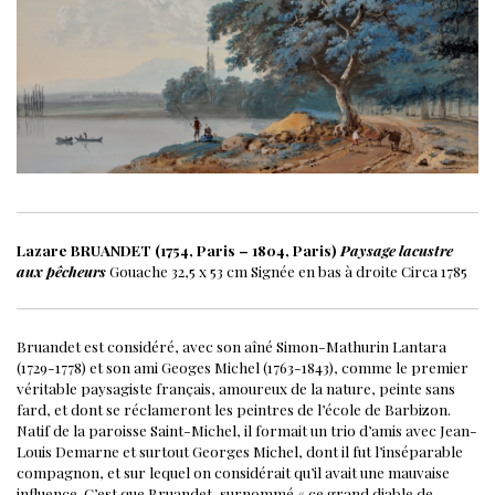
Lazare BRUANDET (1754, Paris – 1804, Paris)
Paysage lacustre
aux pêcheurs
Gouache
32,5 x 53 cm
Signée en bas à droite
Circa 1785
Bruandet est considéré, avec son aîné Simon-Mathurin Lantara
(1729-1778) et son ami Geoges Michel (1763-1843), comme le premier
véritable paysagiste français, amoureux de la nature, peinte sans
fard, et dont se réclameront les peintres de l’école de Barbizon.
Natif de la paroisse Saint-Michel, il formait un trio d’amis avec Jean-
Louis Demarne et surtout Georges Michel, dont il fut l’inséparable
compagnon, et sur lequel on considérait qu’il avait une mauvaise
influence. C’est que Bruandet, surnommé « ce grand diable de