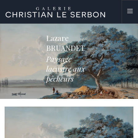
ACCUEIL
Lazare
ŒUVRES
BRUANDET
GALERIE
Paysage
CONTACT
lacustre aux
SEARCH SITE
pêcheurs