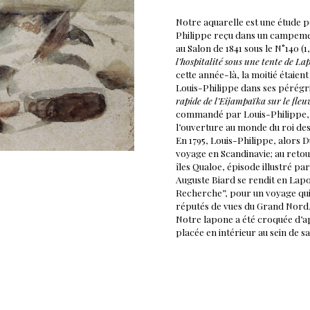
Notre aquarelle est une étude p
Philippe reçu dans un campemen
au Salon de 1841 sous le N°140 (1,
l’hospitalité sous une tente de La
cette année-là, la moitié étaien
Louis-Philippe dans ses pérégri
rapide de l’Eijampaïka sur le fle
commandé par Louis-Philippe, ét
l’ouverture au monde du roi des
En 1795, Louis-Philippe, alors D
voyage en Scandinavie; au retou
îles Qualoe, épisode illustré par
Auguste Biard se rendit en Lapo
Recherche”, pour un voyage qui d
réputés de vues du Grand Nord,
Notre lapone a été croquée d’apr
placée en intérieur au sein de s