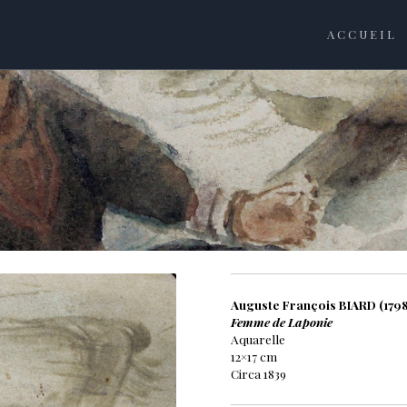
ACCUEIL
Auguste François BIARD (1798
Femme de Laponie
Aquarelle
12×17 cm
Circa 1839