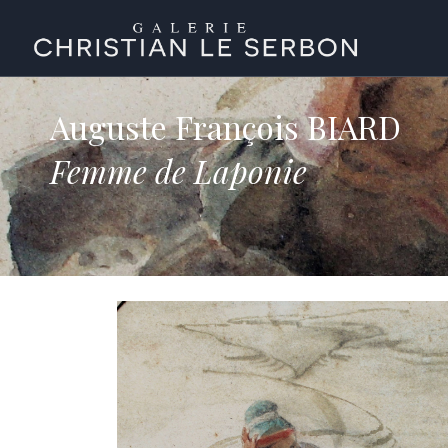
Auguste François BIARD
Femme de Laponie