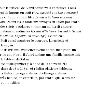
our le tableau de Biard conservé à Versailles, Louis-
t de lapons en août 1795, exécuté en 1840 et exposé
32 x1,63 m), sous le titre
Le duc d’Orléans recevant
pons
. Parmi les 12 tableaux envoyés au Salon par Biard
t des sujets « polaires », dont un montrait encore
nations scandinaves (
Le duc d’Orléans descend le Grand
uve Mionio, Laponie, en août 1795
). Ce tableau,
ait censé montrer le courage, la rusticité et
 français.
uc d’Orléans, avait effectivement fait, incognito, un
r du cap Nord, il s’arrêta dans une famille lapone des
 le tableau du Salon.
nie et au Spitzberg, à bord de la corvette “La
ura de 1835 à 1839, et réalisa plusieurs tableaux
 à l’intérêt géographique et ethnographique.
ès nature, en extérieur, par Biard, qui l’a ensuite
a composition.