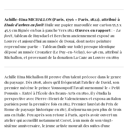
Achille-Etna MICHALLON (Paris, 1796 – Paris, 1822), attribué à
Etude d’arbres en forêt
Huile sur papier marouflée sur carton
55,5 x
45,5 cm
Signée en bas à gauche
Vers 1812
Œuvres en rapport
:
–
La
forêt
, tableau de Ruysdael et Berchem anciennement exposé au
Louvre et aujourd’hui au musée de Douai, dont notre peinture
reprend une partie
– Tableau (huile sur toile) presque identique
déposé au musée Crozatier (Le Puy-en-Velay), 60×48 cm, attribué à
Michallon, et provenant de la donation La Caze au Louvre en 1869
Achille Etna Michallon fit preuve d’un talent précoce dans le genre
du paysage. Dès 1808, alors qu’il fréquentait l’atelier de David, son
premier mécène le prince Youssoupoff l’avait surnommé le « Petit
Poussin ». Entré à l’École des Beaux-Arts en 1810, il y étudia la
perspective avec Pierre-Henri de Valenciennes et exposa au Salon
parisien pour la première fois en 1812. Premier lauréat du Prix de
Rome de paysage historique en 1817, il séjourna un peu plus de trois
ans en Italie. Peu après son retour à Paris, après avoir ouvert un
atelier qui accueillit notamment Corot, à un mois de son vingt-
sixième anniversaire, le jeune artiste mourait des suites d’une