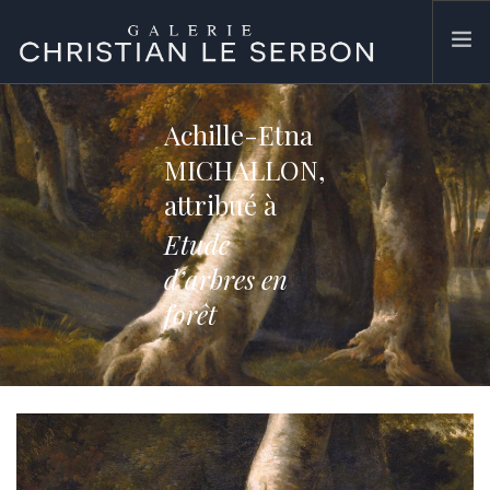
ACCUEIL
Achille-Etna
ŒUVRES
MICHALLON,
GALERIE
attribué à
CONTACT
Etude
SEARCH SITE
d’arbres en
forêt