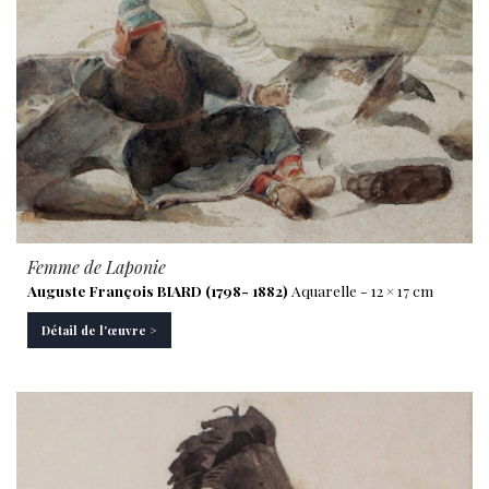
Femme de Laponie
Auguste François BIARD (1798- 1882)
Aquarelle - 12 × 17 cm
Détail de l'œuvre >