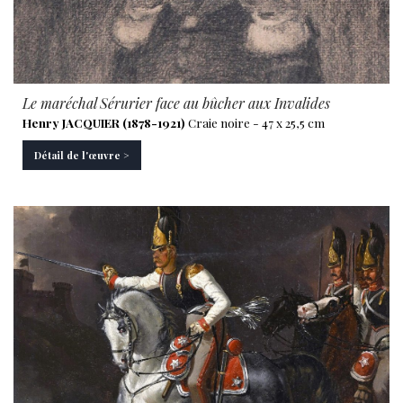
Le maréchal Sérurier face au bûcher aux Invalides
Henry JACQUIER (1878-1921)
Craie noire - 47 x 25,5 cm
Détail de l'œuvre >