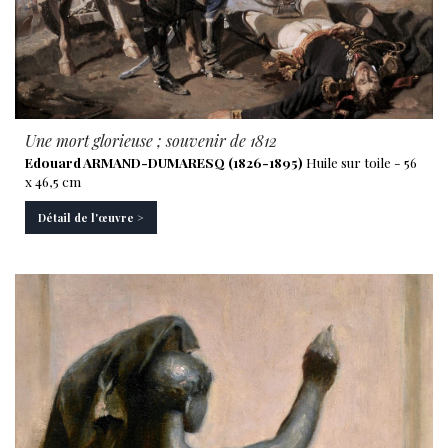
Une mort glorieuse ; souvenir de 1812
Edouard ARMAND-DUMARESQ (1826-1895)
Huile sur toile - 56
x 46,5 cm
Détail de l'œuvre >