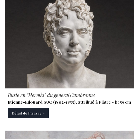
Buste en "Hermès" du général Cambronne
Etienne-Edouard SUC (1802-1855), attribué à
Plâtre - h : 59 cm
Détail de l'œuvre >