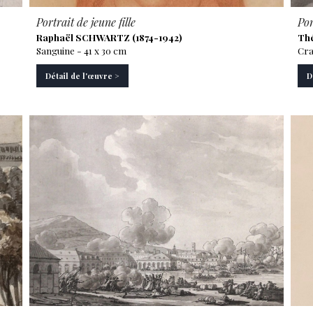
Portrait de jeune fille
Por
Raphaël SCHWARTZ (1874-1942)
Thé
Sanguine - 41 x 30 cm
Cra
Détail de l'œuvre >
D