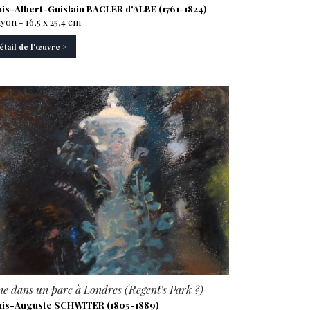
is-Albert-Guislain BACLER d'ALBE (1761-1824)
yon - 16,5 x 25,4 cm
étail de l'œuvre >
e dans un parc à Londres (Regent's Park ?)
is-Auguste SCHWITER (1805-1889)