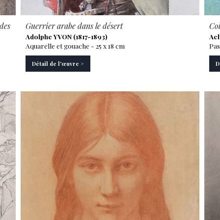
ides
Guerrier arabe dans le désert
Col
Adolphe YVON (1817-1893)
Ach
Aquarelle et gouache - 25 x 18 cm
Pas
Détail de l'œuvre >
D