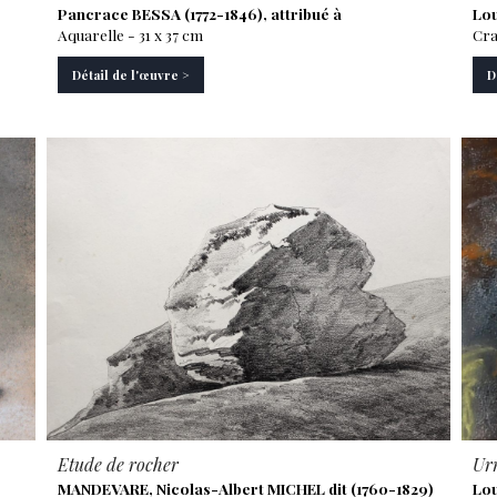
Pancrace BESSA (1772-1846), attribué à
Lou
Aquarelle - 31 x 37 cm
Cra
Détail de l'œuvre >
D
Etude de rocher
Urn
MANDEVARE, Nicolas-Albert MICHEL dit (1760-1829)
Lou