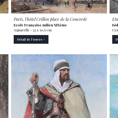
Paris, l'hôtel Crillon place de la Concorde
Etu
Ecole Française milieu XIXème
Isi
Aquarelle - 22 x 30,5 cm
Cra
Détail de l'œuvre >
D