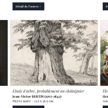
Détail de l'œuvre >
D
Etude d'arbre, probablement un châtaignier
Fle
Jean-Victor BERTIN (1767-1842)
He
Pierre noire - 33,5 x 26,5 cm
Gou