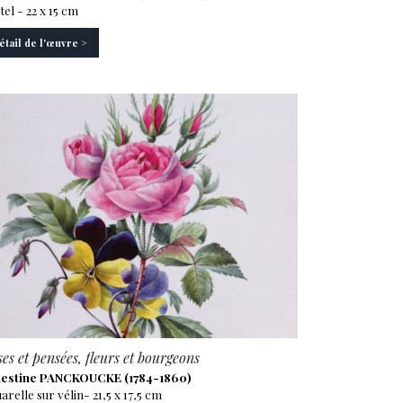
tel - 22 x 15 cm
étail de l'œuvre >
es et pensées, fleurs et bourgeons
estine PANCKOUCKE (1784-1860)
arelle sur vélin- 21,5 x 17,5 cm