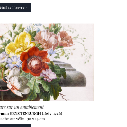
étail de l'œuvre >
urs sur un entablement
rman HENSTENBURGH (1667-1726)
ache sur vélin- 30 x 24 cm