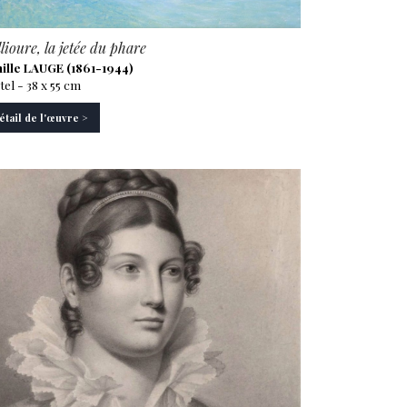
lioure, la jetée du phare
ille LAUGE (1861-1944)
tel - 38 x 55 cm
étail de l'œuvre >