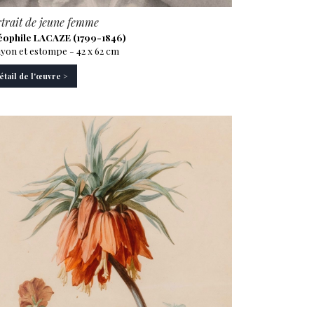
trait de jeune femme
ophile LACAZE (1799-1846)
yon et estompe - 42 x 62 cm
étail de l'œuvre >