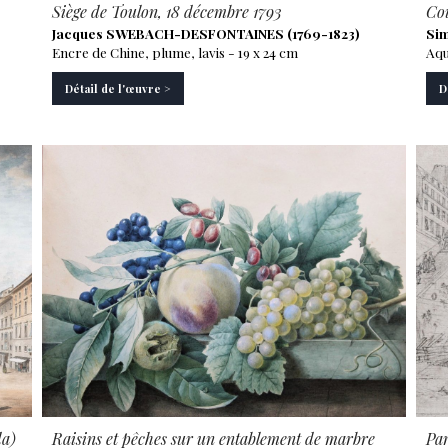
Siège de Toulon, 18 décembre 1793
Cou
Jacques SWEBACH-DESFONTAINES (1769-1823)
Sim
Encre de Chine, plume, lavis - 19 x 24 cm
Aqu
Détail de l'œuvre >
D
da)
Raisins et pêches sur un entablement de marbre
Par