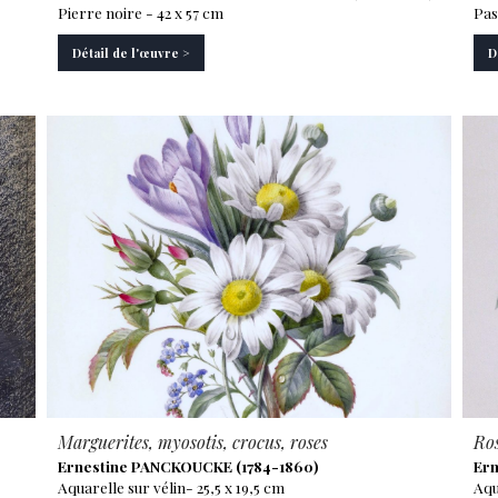
Pierre noire - 42 x 57 cm
Pas
Détail de l'œuvre >
D
Marguerites, myosotis, crocus, roses
Ros
Ernestine PANCKOUCKE (1784-1860)
Ern
Aquarelle sur vélin- 25,5 x 19,5 cm
Aqu