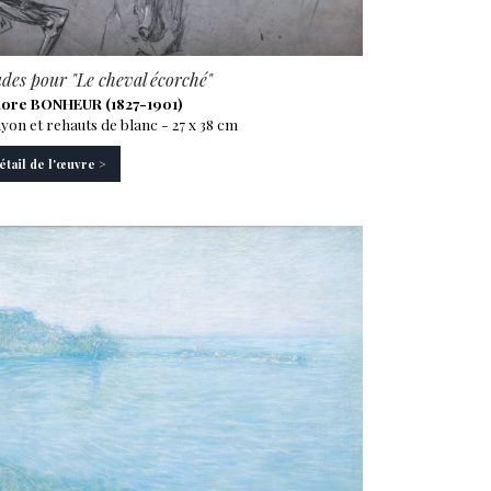
des pour "Le cheval écorché"
dore BONHEUR (1827-1901)
yon et rehauts de blanc - 27 x 38 cm
étail de l'œuvre >